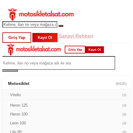
Sanayi Rehberi
Giriş Yap
Kayıt Ol
Giriş Yap
Kayıt Ol
Motosiklet
(6426)
Vitello
(3)
Heron 125
(3)
Heron 100
(0)
Leon 100
(0)
Life 80
(0)