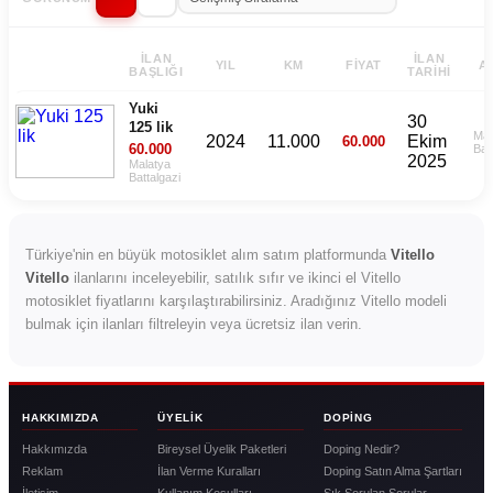
İLAN
İLAN
YIL
KM
FIYAT
A
BAŞLIĞI
TARIHI
Yuki
30
125 lik
Mal
2024
11.000
Ekim
60.000
60.000
Bat
2025
Malatya
Battalgazi
Türkiye'nin en büyük motosiklet alım satım platformunda
Vitello
Vitello
ilanlarını inceleyebilir, satılık sıfır ve ikinci el Vitello
motosiklet fiyatlarını karşılaştırabilirsiniz. Aradığınız Vitello modeli
bulmak için ilanları filtreleyin veya ücretsiz ilan verin.
HAKKIMIZDA
ÜYELIK
DOPING
Hakkımızda
Bireysel Üyelik Paketleri
Doping Nedir?
Reklam
İlan Verme Kuralları
Doping Satın Alma Şartları