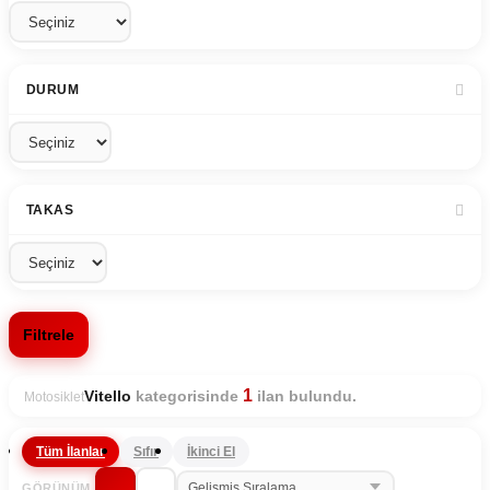
DURUM
TAKAS
Filtrele
1
kategorisinde
ilan bulundu.
Vitello
Motosiklet
Tüm İlanlar
Sıfır
İkinci El
GÖRÜNÜM