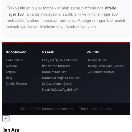
Türkiye'nin en büyük motosiklet alım satım platformunda
Vitello
Tiger 150
ilanlarını inceleyebilir, satılık sıfır ve ikinci el Tiger 150
motosiklet fiyatlarını karşılaştırabilirsiniz. Aradığınız Tiger 150 modeli
bulmak için ilanları filtreleyin veya ücretsiz ilan verin.
HAKKIMIZDA
ÜYELIK
DOPING
Hakkımızda
Bireysel Üyelik Paketleri
Doping Nedir?
Reklam
İlan Verme Kuralları
Doping Satın Alma Şartları
İletişim
Kullanım Koşulları
Sık Sorulan Sorular
Blog
Kurumsal Mağaza Paketleri
Gizlilik Politikası
Mağaza Açma Şartları
Nasıl Mağaza Açabilirim?
2021-2026 © Motosikletalsat.com — Tüm Hakları Saklıdır.
×
İlan Ara