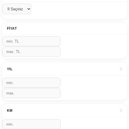
FIYAT
YIL
KM