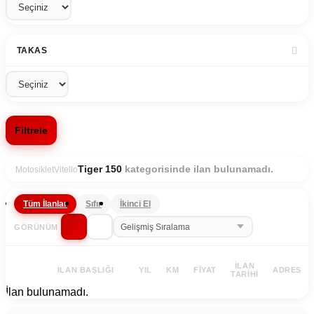
TAKAS
Filtrele
kategorisinde ilan bulunamadı.
Tiger 150
Motosiklet
Vitello
Tüm İlanlar
Sıfır
İkinci El
GÖRÜNÜM
İLAN
İLAN BAŞLIĞI
YIL
KM
FIYAT
ADRES
TARIHI
İlan bulunamadı.