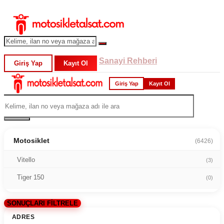
Sanayi Rehberi
Giriş Yap
Kayıt Ol
Giriş Yap
Kayıt Ol
Motosiklet
(6426)
Vitello
(3)
Tiger 150
(0)
SONUÇLARI FİLTRELE
ADRES