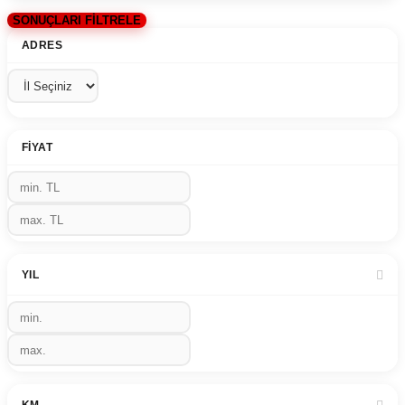
SONUÇLARI FİLTRELE
ADRES
FIYAT
YIL
KM