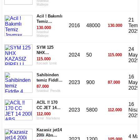
İstanbul
Maltepe
Acil ! Bakımlı
21
Temiz
2016
48000
Tem
130.000
Joymax 250i
130.000
2025
Ihtiyaçtan
İstanbul
Maltepe
Satılık
SYM 125
24
NHX
2024
50
Mayı
115.000
KAZASIZ
115.000
2025
PİRELLİ
Kocaeli
İzmit
ROSSO
LASTİKLİ
Sahibinden
16
temiz Fiddle
2023
900
Mayı
87.000
4 sıfır sayılır
87.000
2025
İstanbul
Pendik
ACİL !! 170
16
CC JET 14
2023
5800
Nisa
112.000
200İ ABS
112.000
2025
İzmir
Narlıdere
Kazasiz jet14
200i Abs
4 Mar
2023
1200
105.000