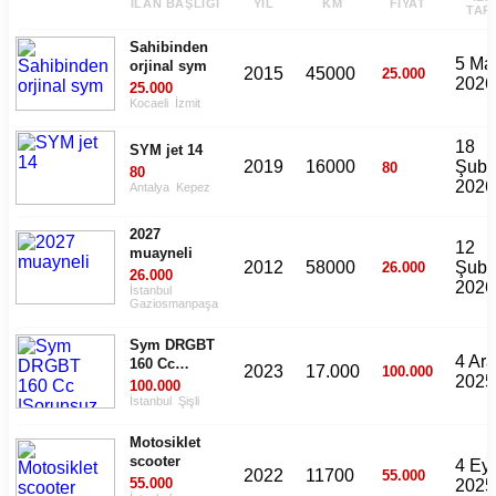
İLAN BAŞLIĞI
YIL
KM
FIYAT
TARI
Sahibinden
5 Mar
orjinal sym
2015
45000
25.000
2026
25.000
Kocaeli
İzmit
18
SYM jet 14
2019
16000
Şuba
80
80
2026
Antalya
Kepez
2027
12
muayneli
2012
58000
Şuba
26.000
26.000
2026
İstanbul
Gaziosmanpaşa
Sym DRGBT
4 Ara
160 Cc
2023
17.000
100.000
2025
|Sorunsuz
100.000
Acil Satılık
İstanbul
Şişli
Motosiklet
scooter
4 Eyl
2022
11700
55.000
55.000
2025