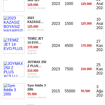
Jetx 125
2023
1000
Aralı
129.000
129.000
2024
İstanbul
Avcılar
2023
10
KAZASIZ
2023
1500
Aralı
125.000
BOYASIZ
125.000
2024
HASARSIZ
Mersin
Mezitli
JET X 125
TEMİZ JET
27
14 EVO
2024
4500
Kası
170.000
PLUS
170.000
2024
İstanbul
Bağcılar
JOYMAX 250
25
Z PLUS
2023
7500
Kası
210.000
ACİLLLL
210.000
2024
İstanbul
Beylikdüzü
Sym fiddle 3
3
200i
2015
55000
Ağus
55.500
55.500
2024
İstanbul
Sarıyer