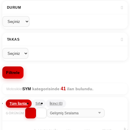
DURUM
TAKAS
Filtrele
41
kategorisinde
ilan bulundu.
SYM
Motosiklet
Tüm İlanlar
Sıfır
İkinci El
GÖRÜNÜM
İL