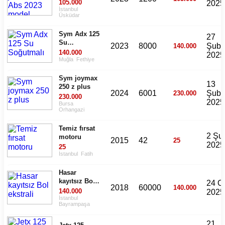
2023 model
105.000
2025
İstanbul
Üsküdar
Sym Adx 125
27
Su
2023
8000
Şuba
140.000
Soğutmalı
140.000
2025
Muğla
Fethiye
Sym joymax
13
250 z plus
2024
6001
Şuba
230.000
230.000
2025
Bursa
Orhangazi
Temiz fırsat
2 Şu
motoru
2015
42
25
2025
25
İstanbul
Fatih
Hasar
kayıtsız Bol
24 O
2018
60000
140.000
ekstrali
140.000
2025
İstanbul
Bayrampaşa
21