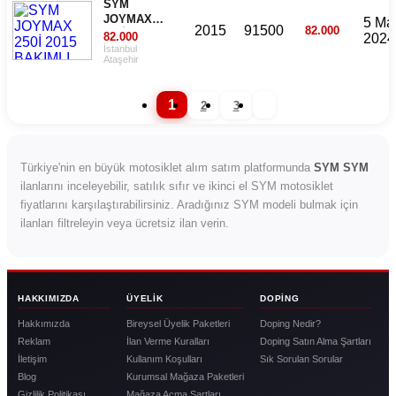
SYM
JOYMAX
5 Ma
2015
91500
82.000
250İ 2015
82.000
2024
BAKIMLI
İstanbul
Ataşehir
SIKINTISIZ
EKSTRALI
1
2
3
Türkiye'nin en büyük motosiklet alım satım platformunda
SYM SYM
ilanlarını inceleyebilir, satılık sıfır ve ikinci el SYM motosiklet
fiyatlarını karşılaştırabilirsiniz. Aradığınız SYM modeli bulmak için
ilanları filtreleyin veya ücretsiz ilan verin.
HAKKIMIZDA
ÜYELIK
DOPING
Hakkımızda
Bireysel Üyelik Paketleri
Doping Nedir?
Reklam
İlan Verme Kuralları
Doping Satın Alma Şartları
İletişim
Kullanım Koşulları
Sık Sorulan Sorular
Blog
Kurumsal Mağaza Paketleri
Gizlilik Politikası
Mağaza Açma Şartları