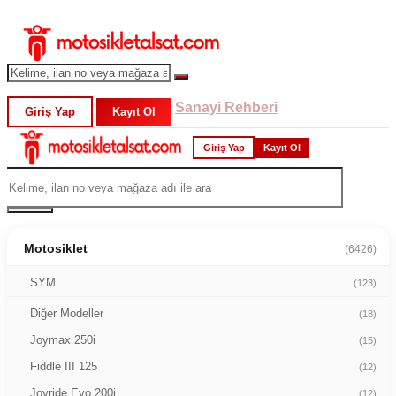
Sanayi Rehberi
Giriş Yap
Kayıt Ol
Giriş Yap
Kayıt Ol
Motosiklet
(6426)
SYM
(123)
Diğer Modeller
(18)
Joymax 250i
(15)
Fiddle III 125
(12)
Joyride Evo 200i
(12)