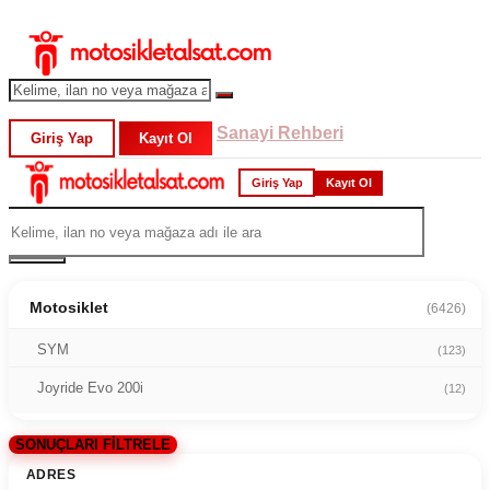
Sanayi Rehberi
Giriş Yap
Kayıt Ol
Giriş Yap
Kayıt Ol
Motosiklet
(6426)
SYM
(123)
Joyride Evo 200i
(12)
SONUÇLARI FİLTRELE
ADRES