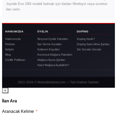
Joyride Evo 200i modeli bulmak için ilanları filtreleyin veya ücretsiz
ilan verin.
HAKKIMIZDA
ÜYELIK
DOPING
Hakkımızda
Bireysel Üyelik Paketleri
Doping Nedir?
Reklam
İlan Verme Kuralları
Doping Satın Alma Şartları
İletişim
Kullanım Koşulları
Sık Sorulan Sorular
Blog
Kurumsal Mağaza Paketleri
Gizlilik Politikası
Mağaza Açma Şartları
Nasıl Mağaza Açabilirim?
2021-2026 © Motosikletalsat.com — Tüm Hakları Saklıdır.
×
İlan Ara
Aranacak Kelime
*