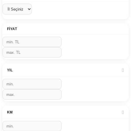
FIYAT
YIL
KM