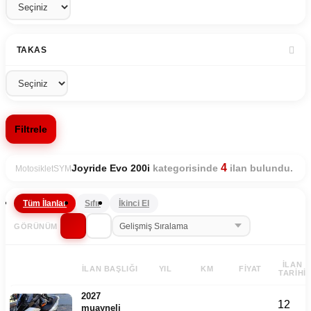
TAKAS
Filtrele
4
kategorisinde
ilan bulundu.
Joyride Evo 200i
Motosiklet
SYM
Tüm İlanlar
Sıfır
İkinci El
GÖRÜNÜM
İLAN
İLAN BAŞLIĞI
YIL
KM
FIYAT
TARIHI
2027
12
muayneli