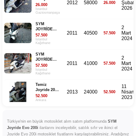
2012
58000
Şubat
26.000
26.000
2026
İstanbul
Gaziosmanpaşa
SYM
2
JOYRİDE
2011
40500
Mart
57.500
200İ
57.500
2024
TERTEMİZ
İstanbul
Kağıthane
ACİL
SYM
2
JOYRİDE
2011
41000
Mart
57.500
200İ
57.500
2024
SORUNSUZ
İstanbul
Kağıthane
ACİL
Temiz
11
Joyride 200i
2013
24000
Nisan
52.500
evo
52.500
2023
Ankara
Türkiye'nin en büyük motosiklet alım satım platformunda
SYM
Joyride Evo 200i
ilanlarını inceleyebilir, satılık sıfır ve ikinci el
Joyride Evo 200i motosiklet fiyatlarını karşılaştırabilirsiniz. Aradığınız