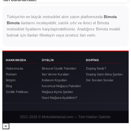
Türkiye'nin en büyük motosiklet alım satım platformunda
Bimota
Bimota
ilanlarını inceleyebilir, satılık sıfır ve ikinci el Bimota
motosiklet fiyatlarını karşılaştırabilirsiniz. Aradığınız Bimota modeli
bulmak için ilanları filtreleyin veya ücretsiz ilan verin.
HAKKIMIZDA
ÜYELIK
DOPING
Hakkımızda
Bireysel Üyelik Paketleri
Doping Nedir?
Reklam
İlan Verme Kuralları
Doping Satın Alma Şartları
İletişim
Kullanım Koşulları
Sık Sorulan Sorular
Blog
Kurumsal Mağaza Paketleri
Gizlilik Politikası
Mağaza Açma Şartları
Nasıl Mağaza Açabilirim?
2021-2026 © Motosikletalsat.com — Tüm Hakları Saklıdır.
×