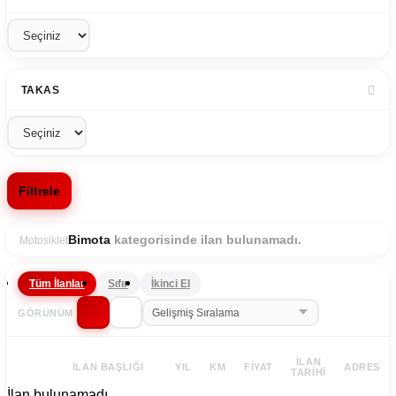
TAKAS
Filtrele
kategorisinde ilan bulunamadı.
Bimota
Motosiklet
Tüm İlanlar
Sıfır
İkinci El
GÖRÜNÜM
İLAN
İLAN BAŞLIĞI
YIL
KM
FIYAT
ADRES
TARIHI
İlan bulunamadı.