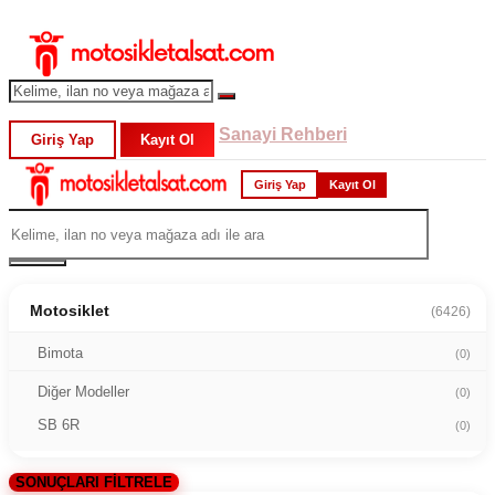
Sanayi Rehberi
Giriş Yap
Kayıt Ol
Giriş Yap
Kayıt Ol
Motosiklet
(6426)
Bimota
(0)
Diğer Modeller
(0)
SB 6R
(0)
SONUÇLARI FİLTRELE