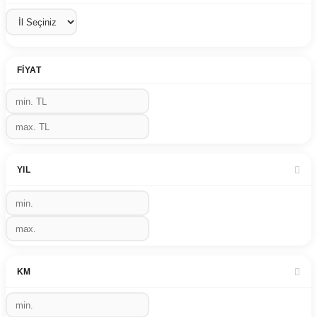
FIYAT
YIL
KM