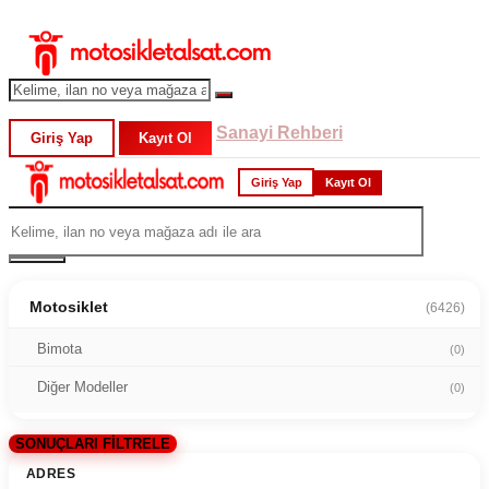
Sanayi Rehberi
Giriş Yap
Kayıt Ol
Giriş Yap
Kayıt Ol
Motosiklet
(6426)
Bimota
(0)
Diğer Modeller
(0)
SONUÇLARI FİLTRELE
ADRES