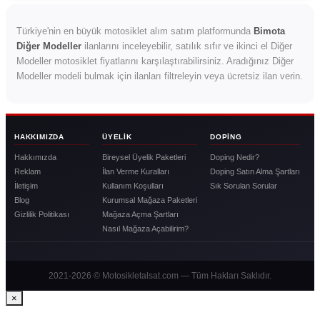
Türkiye'nin en büyük motosiklet alım satım platformunda
Bimota
Diğer Modeller
ilanlarını inceleyebilir, satılık sıfır ve ikinci el Diğer
Modeller motosiklet fiyatlarını karşılaştırabilirsiniz. Aradığınız Diğer
Modeller modeli bulmak için ilanları filtreleyin veya ücretsiz ilan verin.
HAKKIMIZDA
ÜYELIK
DOPING
Hakkımızda
Bireysel Üyelik Paketleri
Doping Nedir?
Reklam
İlan Verme Kuralları
Doping Satın Alma Şartları
İletişim
Kullanım Koşulları
Sık Sorulan Sorular
Blog
Kurumsal Mağaza Paketleri
Gizlilik Politikası
Mağaza Açma Şartları
Nasıl Mağaza Açabilirim?
2021-2026 © Motosikletalsat.com — Tüm Hakları Saklıdır.
×