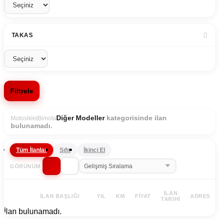
TAKAS
Filtrele
kategorisinde ilan
Diğer Modeller
Motosiklet
Bimota
bulunamadı.
Tüm İlanlar
Sıfır
İkinci El
GÖRÜNÜM
İLAN
İLAN BAŞLIĞI
YIL
KM
FIYAT
ADRES
TARIHI
İlan bulunamadı.