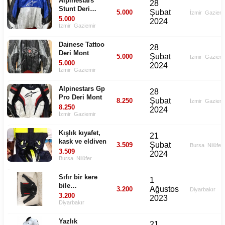
Alpinestars
28
Stunt Deri
Şubat
5.000
İzmir
Gaziemi
Mont
5.000
2024
İzmir
Gaziemir
Dainese Tattoo
28
Deri Mont
Şubat
5.000
İzmir
Gaziemi
5.000
2024
İzmir
Gaziemir
Alpinestars Gp
28
Pro Deri Mont
Şubat
8.250
İzmir
Gaziemi
8.250
2024
İzmir
Gaziemir
Kışlık kıyafet,
21
kask ve eldiven
Şubat
3.509
Bursa
Nilüfer
3.509
2024
Bursa
Nilüfer
Sıfır bir kere
1
bile
Ağustos
3.200
Diyarbakır
kullanilmamisa
3.200
2023
Diyarbakır
Yazlık
21