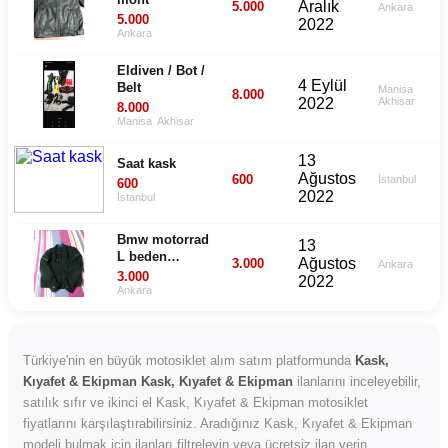
mont
Aralık
5.000
Ankara
5.000
2022
Ankara
Eldiven / Bot /
4 Eylül
Belt
Manisa
8.000
2022
Akhisar
8.000
Manisa
Akhisar
13
Saat kask
Ağustos
600
İstanbul
600
2022
İstanbul
Bmw motorrad
13
L beden
Ağustos
3.000
Ankara
korumalı
3.000
2022
MONT
Ankara
Türkiye'nin en büyük motosiklet alım satım platformunda
Kask,
Kıyafet & Ekipman Kask, Kıyafet & Ekipman
ilanlarını inceleyebilir,
satılık sıfır ve ikinci el Kask, Kıyafet & Ekipman motosiklet
fiyatlarını karşılaştırabilirsiniz. Aradığınız Kask, Kıyafet & Ekipman
modeli bulmak için ilanları filtreleyin veya ücretsiz ilan verin.