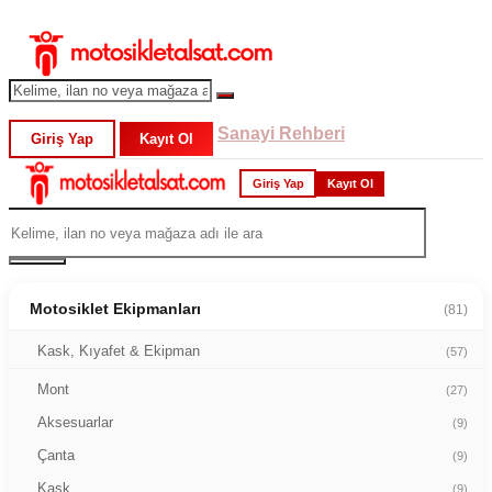
Sanayi Rehberi
Giriş Yap
Kayıt Ol
Giriş Yap
Kayıt Ol
Motosiklet Ekipmanları
(81)
Kask, Kıyafet & Ekipman
(57)
Mont
(27)
Aksesuarlar
(9)
Çanta
(9)
Kask
(9)