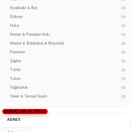
Ayakkabı & Bot
(3)
Eldiven
(0)
Hırka
(0)
Kemer & Pantalon Askı
(0)
Maske & Balaklava & Boyunluk
(0)
Pantolon
(0)
Şapka
(0)
T-shirt
(0)
Tulum
(0)
Yağmurluk
(0)
Yelek & Termal Giyim
(0)
SONUÇLARI FİLTRELE
ADRES