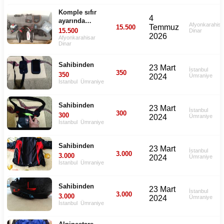
Komple sıfır
4
ayarında
Afyonkarahisa
Temmuz
15.500
ekipman
15.500
Dinar
2026
Afyonkarahisar
Dinar
Sahibinden
23 Mart
İstanbul
350
350
2024
Ümraniye
İstanbul
Ümraniye
Sahibinden
23 Mart
İstanbul
300
300
2024
Ümraniye
İstanbul
Ümraniye
Sahibinden
23 Mart
İstanbul
3.000
3.000
2024
Ümraniye
İstanbul
Ümraniye
Sahibinden
23 Mart
İstanbul
3.000
3.000
2024
Ümraniye
İstanbul
Ümraniye