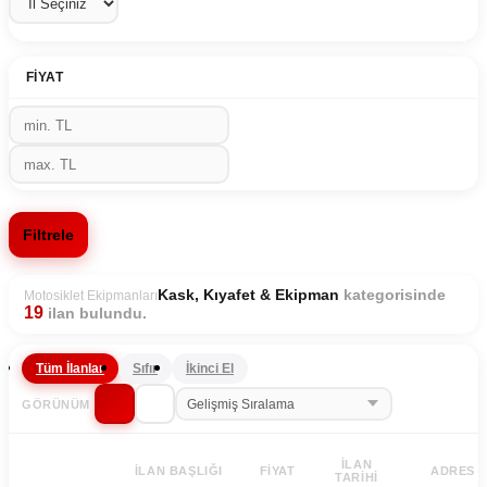
FIYAT
Filtrele
kategorisinde
Kask, Kıyafet & Ekipman
Motosiklet Ekipmanları
19
ilan bulundu.
Tüm İlanlar
Sıfır
İkinci El
GÖRÜNÜM
İLAN
İLAN BAŞLIĞI
FIYAT
ADRES
TARIHI