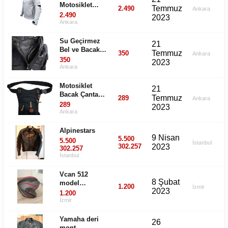
Motosiklet
Temmuz
2.490
Ankara
Montu (Fileli)
2.490
2023
Ankara
Su Geçirmez
21
Bel ve Bacak
Temmuz
350
Ankara
Çantası
350
2023
Ankara
Motosiklet
21
Bacak Çantası -
Temmuz
289
Ankara
Çok gözlü ve
289
2023
çok kullanışlı
Ankara
Alpinestars
9 Nisan
5.500
5.500
İstanbul
302.257
2023
302.257
İstanbul
Vcan 512
8 Şubat
model
1.200
İzmir
2023
motorsiklet
1.200
kaskı
İzmir
Yamaha deri
26