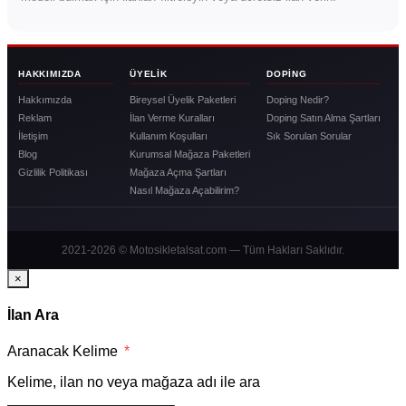
HAKKIMIZDA
ÜYELIK
DOPING
Hakkımızda
Bireysel Üyelik Paketleri
Doping Nedir?
Reklam
İlan Verme Kuralları
Doping Satın Alma Şartları
İletişim
Kullanım Koşulları
Sık Sorulan Sorular
Blog
Kurumsal Mağaza Paketleri
Gizlilik Politikası
Mağaza Açma Şartları
Nasıl Mağaza Açabilirim?
2021-2026 © Motosikletalsat.com — Tüm Hakları Saklıdır.
×
İlan Ara
Aranacak Kelime
*
Kelime, ilan no veya mağaza adı ile ara