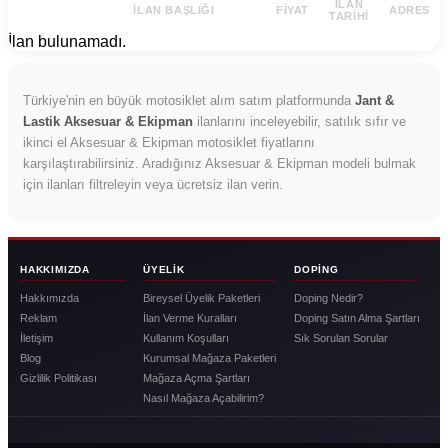
İLAN
İLAN BAŞLIĞI
FIYAT
ADRES
TARIHI
İlan bulunamadı.
Türkiye'nin en büyük motosiklet alım satım platformunda
Jant &
Lastik Aksesuar & Ekipman
ilanlarını inceleyebilir, satılık sıfır ve
ikinci el Aksesuar & Ekipman motosiklet fiyatlarını
karşılaştırabilirsiniz. Aradığınız Aksesuar & Ekipman modeli bulmak
için ilanları filtreleyin veya ücretsiz ilan verin.
HAKKIMIZDA
ÜYELIK
DOPING
Hakkımızda
Bireysel Üyelik Paketleri
Doping Nedir?
Reklam
İlan Verme Kuralları
Doping Satın Alma Şartları
İletişim
Kullanım Koşulları
Sık Sorulan Sorular
Blog
Kurumsal Mağaza Paketleri
Gizlilik Politikası
Mağaza Açma Şartları
Nasıl Mağaza Açabilirim?