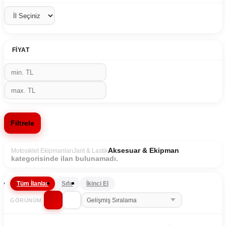
FIYAT
Filtrele
Aksesuar & Ekipman
Motosiklet Ekipmanları
Jant & Lastik
kategorisinde ilan bulunamadı.
Tüm İlanlar
Sıfır
İkinci El
GÖRÜNÜM