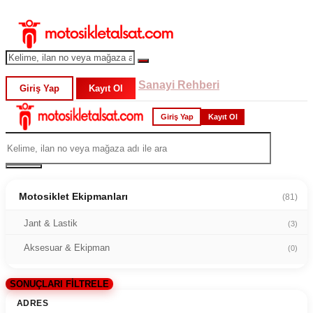
Sanayi Rehberi
Giriş Yap
Kayıt Ol
Giriş Yap
Kayıt Ol
Motosiklet Ekipmanları
(81)
Jant & Lastik
(3)
Aksesuar & Ekipman
(0)
SONUÇLARI FİLTRELE
ADRES