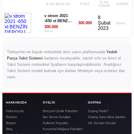
İLAN
İLAN BAŞLIĞI
FIYAT
ADRES
TARIHI
v strom 2021
8
-650 xt BENZİN
Şubat
300.000
Bursa
DEPOSU
300.000
2023
HANGİ V
Bursa
STROM DEPO
BU MODELE
UYUMLU
MESELA 2015-
Türkiye'nin en büyük motosiklet alım satım platformunda
Yedek
2016-2018
Parça Yakıt Sistemi
ilanlarını inceleyebilir, satılık sıfır ve ikinci el
Yakıt Sistemi motosiklet fiyatlarını karşılaştırabilirsiniz. Aradığınız
Yakıt Sistemi modeli bulmak için ilanları filtreleyin veya ücretsiz ilan
verin.
HAKKIMIZDA
ÜYELIK
DOPING
Hakkımızda
Bireysel Üyelik Paketleri
Doping Nedir?
Reklam
İlan Verme Kuralları
Doping Satın Alma Şartları
İletişim
Kullanım Koşulları
Sık Sorulan Sorular
Blog
Kurumsal Mağaza Paketleri