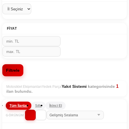
FIYAT
Filtrele
1
kategorisinde
Yakıt Sistemi
Motosiklet Ekipmanları
Yedek Parça
ilan bulundu.
Tüm İlanlar
Sıfır
İkinci El
GÖRÜNÜM