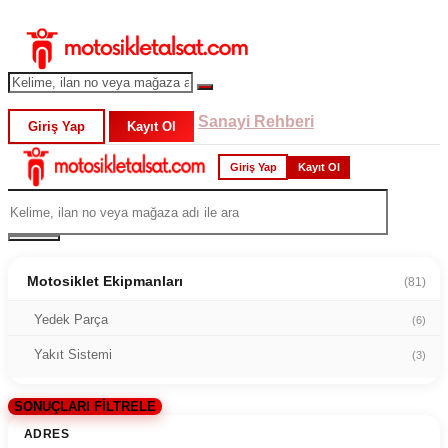
Sanayi Rehberi
Giriş Yap
Kayıt Ol
Giriş Yap
Kayıt Ol
Motosiklet Ekipmanları
(81)
Yedek Parça
(6)
Yakıt Sistemi
(3)
SONUÇLARI FİLTRELE
ADRES