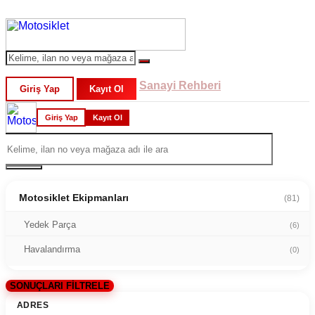
Sanayi Rehberi
Giriş Yap
Kayıt Ol
Giriş Yap
Kayıt Ol
Motosiklet Ekipmanları
(81)
Yedek Parça
(6)
Havalandırma
(0)
SONUÇLARI FİLTRELE
ADRES