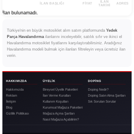
İLAN
İLAN BAŞLIĞI
FIYAT
ADRES
TARIHI
İlan bulunamadı.
Türkiye'nin en büyük motosiklet alım satım platformunda
Yedek
Parça Havalandırma
ilanlarını inceleyebilir, satılık sıfır ve ikinci el
Havalandırma motosiklet fiyatlarını karşılaştırabilirsiniz. Aradığınız
Havalandırma modeli bulmak için ilanları filtreleyin veya ücretsiz ilan
verin.
HAKKIMIZDA
ÜYELIK
DOPING
Hakkımızda
Bireysel Üyelik Paketleri
Doping Nedir?
Reklam
İlan Verme Kuralları
Doping Satın Alma Şartları
İletişim
Kullanım Koşulları
Sık Sorulan Sorular
Blog
Kurumsal Mağaza Paketleri
Gizlilik Politikası
Mağaza Açma Şartları
Nasıl Mağaza Açabilirim?