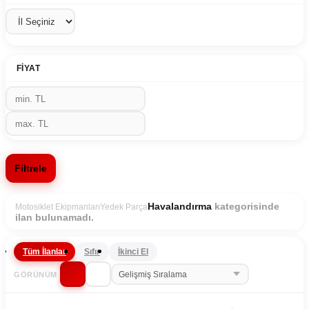
FIYAT
Filtrele
kategorisinde
Havalandırma
Motosiklet Ekipmanları
Yedek Parça
ilan bulunamadı.
Tüm İlanlar
Sıfır
İkinci El
GÖRÜNÜM