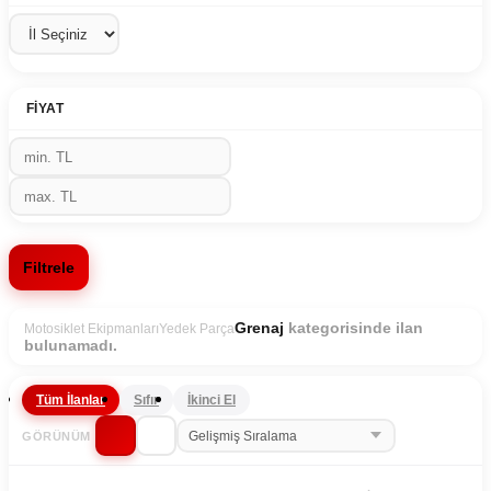
FIYAT
Filtrele
kategorisinde ilan
Grenaj
Motosiklet Ekipmanları
Yedek Parça
bulunamadı.
Tüm İlanlar
Sıfır
İkinci El
GÖRÜNÜM