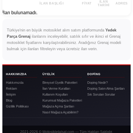
İLAN
İLAN BAŞLIĞI
FIYAT
ADRES
TARIHI
İlan bulunamadı.
Türkiye'nin en büyük motosiklet alım satım platformunda
Yedek
Parça Grenaj
ilanlarını inceleyebilir, satılık sıfır ve ikinci el Grenaj
motosiklet fiyatlarını karşılaştırabilirsiniz. Aradığınız Grenaj modeli
bulmak için ilanları filtreleyin veya ücretsiz ilan verin.
HAKKIMIZDA
ÜYELIK
DOPING
Hakkımızda
Bireysel Üyelik Paketleri
Doping Nedir?
Reklam
İlan Verme Kuralları
Doping Satın Alma Şartları
İletişim
Kullanım Koşulları
Sık Sorulan Sorular
Blog
Kurumsal Mağaza Paketleri
Gizlilik Politikası
Mağaza Açma Şartları
Nasıl Mağaza Açabilirim?
2021-2026 © Motosikletalsat.com — Tüm Hakları Saklıdır.