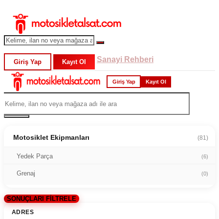
Sanayi Rehberi
Giriş Yap
Kayıt Ol
Giriş Yap
Kayıt Ol
Motosiklet Ekipmanları
(81)
Yedek Parça
(6)
Grenaj
(0)
SONUÇLARI FİLTRELE
ADRES