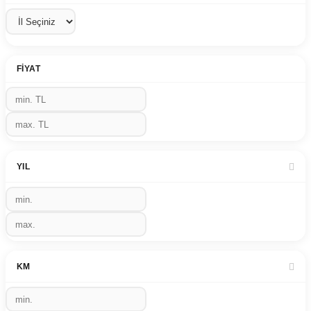
FIYAT
YIL
KM