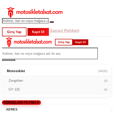
Sanayi Rehberi
Giriş Yap
Kayıt Ol
Giriş Yap
Kayıt Ol
Motosiklet
(6426)
Zongshen
(3)
GY 125
(0)
SONUÇLARI FİLTRELE
ADRES