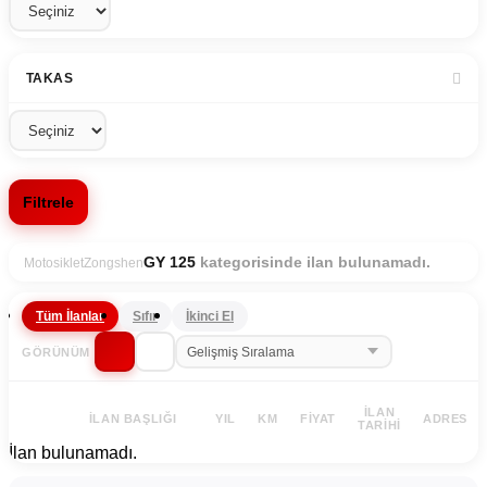
TAKAS
Filtrele
kategorisinde ilan bulunamadı.
GY 125
Motosiklet
Zongshen
Tüm İlanlar
Sıfır
İkinci El
GÖRÜNÜM
İLAN
İLAN BAŞLIĞI
YIL
KM
FIYAT
ADRES
TARIHI
İlan bulunamadı.