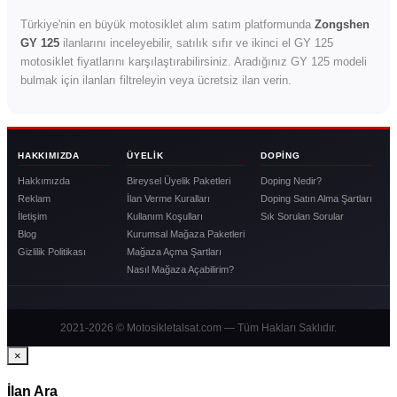
Türkiye'nin en büyük motosiklet alım satım platformunda
Zongshen
GY 125
ilanlarını inceleyebilir, satılık sıfır ve ikinci el GY 125
motosiklet fiyatlarını karşılaştırabilirsiniz. Aradığınız GY 125 modeli
bulmak için ilanları filtreleyin veya ücretsiz ilan verin.
HAKKIMIZDA
ÜYELIK
DOPING
Hakkımızda
Bireysel Üyelik Paketleri
Doping Nedir?
Reklam
İlan Verme Kuralları
Doping Satın Alma Şartları
İletişim
Kullanım Koşulları
Sık Sorulan Sorular
Blog
Kurumsal Mağaza Paketleri
Gizlilik Politikası
Mağaza Açma Şartları
Nasıl Mağaza Açabilirim?
2021-2026 © Motosikletalsat.com — Tüm Hakları Saklıdır.
×
İlan Ara