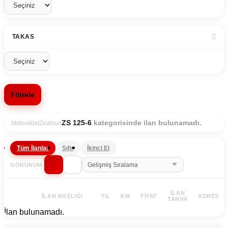
TAKAS
Filtrele
kategorisinde ilan bulunamadı.
ZS 125-6
Motosiklet
Zealsun
Tüm İlanlar
Sıfır
İkinci El
GÖRÜNÜM
İLAN
İLAN BAŞLIĞI
YIL
KM
FIYAT
ADRES
TARIHI
İlan bulunamadı.