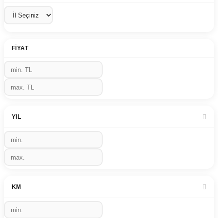
FIYAT
YIL
KM