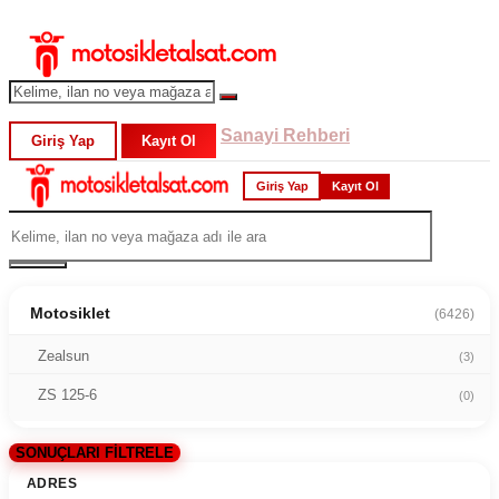
Sanayi Rehberi
Giriş Yap
Kayıt Ol
Giriş Yap
Kayıt Ol
Motosiklet
(6426)
Zealsun
(3)
ZS 125-6
(0)
SONUÇLARI FİLTRELE
ADRES