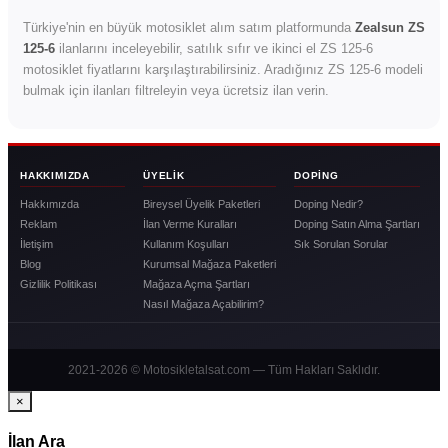
Türkiye'nin en büyük motosiklet alım satım platformunda
Zealsun ZS
125-6
ilanlarını inceleyebilir, satılık sıfır ve ikinci el ZS 125-6
motosiklet fiyatlarını karşılaştırabilirsiniz. Aradığınız ZS 125-6 modeli
bulmak için ilanları filtreleyin veya ücretsiz ilan verin.
HAKKIMIZDA
ÜYELIK
DOPING
Hakkımızda
Bireysel Üyelik Paketleri
Doping Nedir?
Reklam
İlan Verme Kuralları
Doping Satın Alma Şartları
İletişim
Kullanım Koşulları
Sık Sorulan Sorular
Blog
Kurumsal Mağaza Paketleri
Gizlilik Politikası
Mağaza Açma Şartları
Nasıl Mağaza Açabilirim?
2021-2026 © Motosikletalsat.com — Tüm Hakları Saklıdır.
×
İlan Ara