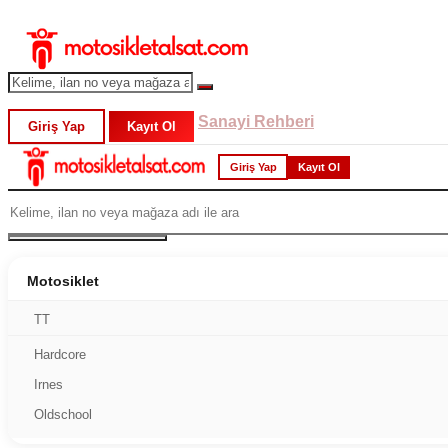
Sanayi Rehberi
Giriş Yap
Kayıt Ol
Giriş Yap
Kayıt Ol
Motosiklet
TT
Hardcore
Irnes
Oldschool