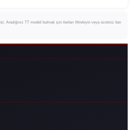
rsiniz. Aradığınız TT modeli bulmak için ilanları filtreleyin veya ücretsiz ilan