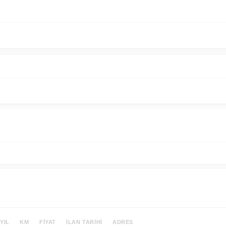
YIL
KM
FIYAT
İLAN TARIHI
ADRES