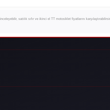
 inceleyebilir, satılık sıfır ve ikinci el TT motosiklet fiyatlarını karşılaştırabili