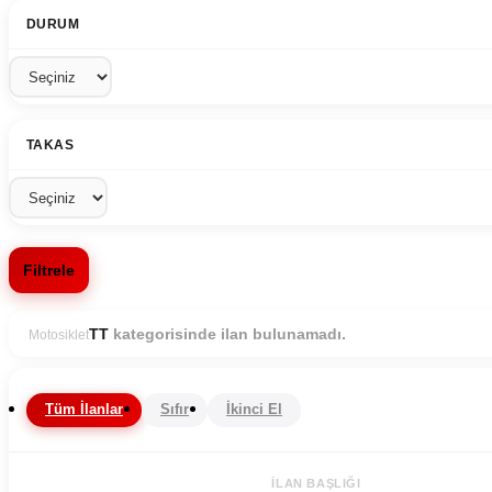
DURUM
TAKAS
Filtrele
kategorisinde ilan bulunamadı.
TT
Motosiklet
Tüm İlanlar
Sıfır
İkinci El
İLAN BAŞLIĞI