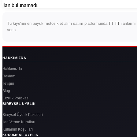
İlan bulunamadı.
Türkiye'nin en büyük motosiklet alım satım platformunda
TT TT
ilanlarını
verin.
HAKKIMIZDA
Hakkımızda
Reklam
İletişim
Blog
Gizlilik Politikası
BIREYSEL ÜYELIK
Bireysel Üyelik Paketleri
İlan Verme Kuralları
Kullanım Koşulları
KURUMSAL ÜYELIK