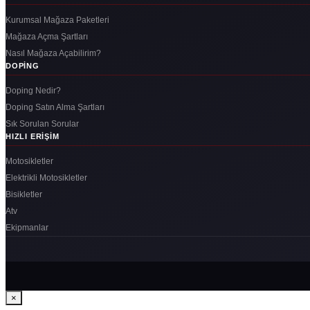
Kurumsal Mağaza Paketleri
Mağaza Açma Şartları
Nasıl Mağaza Açabilirim?
DOPING
Doping Nedir?
Doping Satın Alma Şartları
Sık Sorulan Sorular
HIZLI ERIŞIM
Motosikletler
Elektrikli Motosikletler
Bisikletler
Atv
Ekipmanlar
×