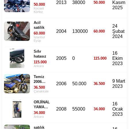
2013
38000
Kasım
50.000
acill
50.000
2025
Kocaeli
Körfez
Acil
24
satilik
2004
130000
Şubat
60.000
60.000
2024
İstanbul
Eyüp
Sıfır
16
hatasız
2005
0
Ekim
115.000
115.000
2023
Ankara
Temiz
9 Mart
2006
2006
50.000
36.500
2023
YBR
36.500
Çanakkale
ORJİNAL
16
YAMAHA
2008
55000
Ocak
34.000
TAKASA
34.000
2023
AÇIK
Ankara
satılık