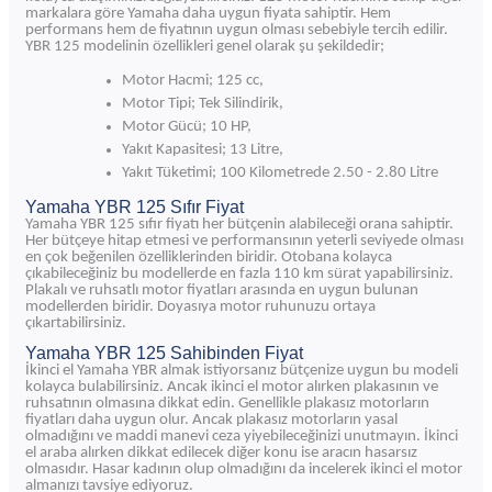
markalara göre Yamaha daha uygun fiyata sahiptir. Hem
performans hem de fiyatının uygun olması sebebiyle tercih edilir.
YBR 125 modelinin özellikleri genel olarak şu şekildedir;
Motor Hacmi; 125 cc,
Motor Tipi; Tek Silindirik,
Motor Gücü; 10 HP,
Yakıt Kapasitesi; 13 Litre,
Yakıt Tüketimi; 100 Kilometrede 2.50 - 2.80 Litre
Yamaha YBR 125 Sıfır Fiyat
Yamaha YBR 125 sıfır fiyatı her bütçenin alabileceği orana sahiptir.
Her bütçeye hitap etmesi ve performansının yeterli seviyede olması
en çok beğenilen özelliklerinden biridir. Otobana kolayca
çıkabileceğiniz bu modellerde en fazla 110 km sürat yapabilirsiniz.
Plakalı ve ruhsatlı motor fiyatları arasında en uygun bulunan
modellerden biridir. Doyasıya motor ruhunuzu ortaya
çıkartabilirsiniz.
Yamaha YBR 125 Sahibinden Fiyat
İkinci el Yamaha YBR almak istiyorsanız bütçenize uygun bu modeli
kolayca bulabilirsiniz. Ancak ikinci el motor alırken plakasının ve
ruhsatının olmasına dikkat edin. Genellikle plakasız motorların
fiyatları daha uygun olur. Ancak plakasız motorların yasal
olmadığını ve maddi manevi ceza yiyebileceğinizi unutmayın. İkinci
el araba alırken dikkat edilecek diğer konu ise aracın hasarsız
olmasıdır. Hasar kadının olup olmadığını da incelerek ikinci el motor
almanızı tavsiye ediyoruz.