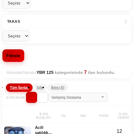
TAKAS
Filtrele
7
kategorisinde
ilan bulundu.
YBR 125
Motosiklet
Yamaha
Tüm İlanlar
Sıfır
İkinci El
GÖRÜNÜM
İLAN
İLAN
YIL
KM
FIYAT
BAŞLIĞI
TARIHI
Acill
12
satılıkk