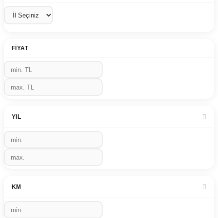
FIYAT
YIL
KM