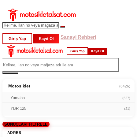
Sanayi Rehberi
Giriş Yap
Kayıt Ol
Giriş Yap
Kayıt Ol
Motosiklet
(6426)
Yamaha
(627)
YBR 125
(21)
SONUÇLARI FİLTRELE
ADRES