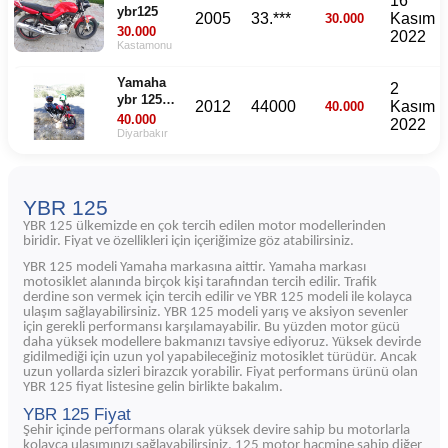
16
ybr125
2005
33.***
Kasım
30.000
30.000
2022
Kastamonu
Yamaha
2
ybr 125
2012
44000
Kasım
40.000
esd 2012
40.000
2022
model
Diyarbakır
YBR 125
YBR 125 ülkemizde en çok tercih edilen motor modellerinden
biridir. Fiyat ve özellikleri için içeriğimize göz atabilirsiniz.
YBR 125 modeli Yamaha markasına aittir. Yamaha markası
motosiklet alanında birçok kişi tarafından tercih edilir. Trafik
derdine son vermek için tercih edilir ve YBR 125 modeli ile kolayca
ulaşım sağlayabilirsiniz. YBR 125 modeli yarış ve aksiyon sevenler
için gerekli performansı karşılamayabilir. Bu yüzden motor gücü
daha yüksek modellere bakmanızı tavsiye ediyoruz. Yüksek devirde
gidilmediği için uzun yol yapabileceğiniz motosiklet türüdür. Ancak
uzun yollarda sizleri birazcık yorabilir. Fiyat performans ürünü olan
YBR 125 fiyat listesine gelin birlikte bakalım.
YBR 125 Fiyat
Şehir içinde performans olarak yüksek devire sahip bu motorlarla
kolayca ulaşımınızı sağlayabilirsiniz. 125 motor hacmine sahip diğer