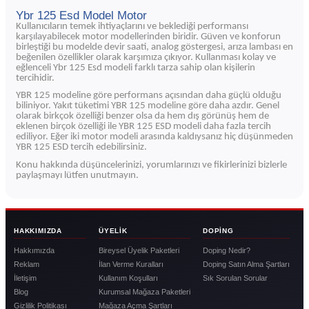
Ybr 125 Esd Model Motor
Kullanıcıların temek ihtiyaçlarını ve beklediği performansı
karşılayabilecek motor modellerinden biridir. Güven ve konforun
birleştiği bu modelde devir saati, analog göstergesi, arıza lambası en
beğenilen özellikler olarak karşımıza çıkıyor. Kullanması kolay ve
eğlenceli Ybr 125 Esd modeli farklı tarza sahip olan kişilerin
tercihidir.
YBR 125 modeline göre performans açısından daha güçlü olduğu
biliniyor. Yakıt tüketimi YBR 125 modeline göre daha azdır. Genel
olarak birkçok özelliği benzer olsa da hem dış görünüş hem de
eklenen birçok özelliği ile YBR 125 ESD modeli daha fazla tercih
ediliyor. Eğer iki motor modeli arasında kaldıysanız hiç düşünmeden
YBR 125 ESD tercih edebilirsiniz.
Konu hakkında düşüncelerinizi, yorumlarınızı ve fikirlerinizi bizlerle
paylaşmayı lütfen unutmayın.
HAKKIMIZDA
ÜYELIK
DOPING
Hakkımızda
Bireysel Üyelik Paketleri
Doping Nedir?
Reklam
İlan Verme Kuralları
Doping Satın Alma Şartları
İletişim
Kullanım Koşulları
Sık Sorulan Sorular
Blog
Kurumsal Mağaza Paketleri
Gizlilik Politikası
Mağaza Açma Şartları