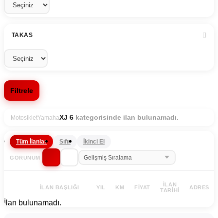
TAKAS
Filtrele
kategorisinde ilan bulunamadı.
XJ 6
Motosiklet
Yamaha
Tüm İlanlar
Sıfır
İkinci El
GÖRÜNÜM
İLAN
İLAN BAŞLIĞI
YIL
KM
FIYAT
ADRES
TARIHI
İlan bulunamadı.