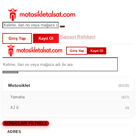
Sanayi Rehberi
Giriş Yap
Kayıt Ol
Giriş Yap
Kayıt Ol
Motosiklet
(6426)
Yamaha
(627)
XJ 6
(0)
SONUÇLARI FİLTRELE
ADRES