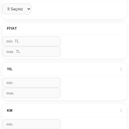
FIYAT
YIL
KM