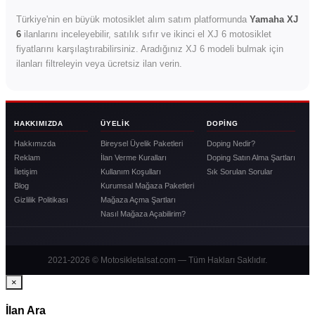
Türkiye'nin en büyük motosiklet alım satım platformunda
Yamaha XJ
6
ilanlarını inceleyebilir, satılık sıfır ve ikinci el XJ 6 motosiklet
fiyatlarını karşılaştırabilirsiniz. Aradığınız XJ 6 modeli bulmak için
ilanları filtreleyin veya ücretsiz ilan verin.
HAKKIMIZDA
ÜYELIK
DOPING
Hakkımızda
Bireysel Üyelik Paketleri
Doping Nedir?
Reklam
İlan Verme Kuralları
Doping Satın Alma Şartları
İletişim
Kullanım Koşulları
Sık Sorulan Sorular
Blog
Kurumsal Mağaza Paketleri
Gizlilik Politikası
Mağaza Açma Şartları
Nasıl Mağaza Açabilirim?
2021-2026 © Motosikletalsat.com — Tüm Hakları Saklıdır.
×
İlan Ara