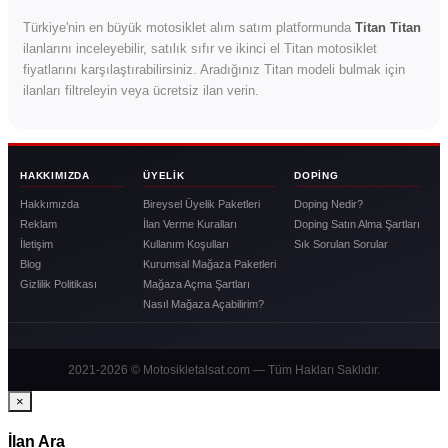
Türkiye'nin en büyük motosiklet alım satım platformunda
Titan Titan
ilanlarını inceleyebilir, satılık sıfır ve ikinci el Titan motosiklet
fiyatlarını karşılaştırabilirsiniz. Aradığınız Titan modeli bulmak için
ilanları filtreleyin veya ücretsiz ilan verin.
HAKKIMIZDA
ÜYELIK
DOPING
Hakkımızda
Bireysel Üyelik Paketleri
Doping Nedir?
Reklam
İlan Verme Kuralları
Doping Satın Alma Şartları
İletişim
Kullanım Koşulları
Sık Sorulan Sorular
Blog
Kurumsal Mağaza Paketleri
Gizlilik Politikası
Mağaza Açma Şartları
Nasıl Mağaza Açabilirim?
2021-2026 © Motosikletalsat.com — Tüm Hakları Saklıdır.
×
İlan Ara