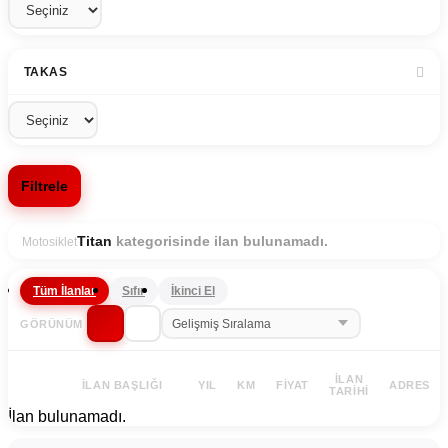
TAKAS
Filtrele
kategorisinde ilan bulunamadı.
Titan
Motosiklet
Tüm İlanlar
Sıfır
İkinci El
GÖRÜNÜM
İLAN
İLAN BAŞLIĞI
YIL
KM
FIYAT
ADRES
TARIHI
İlan bulunamadı.