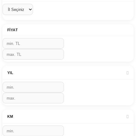
FIYAT
YIL
KM