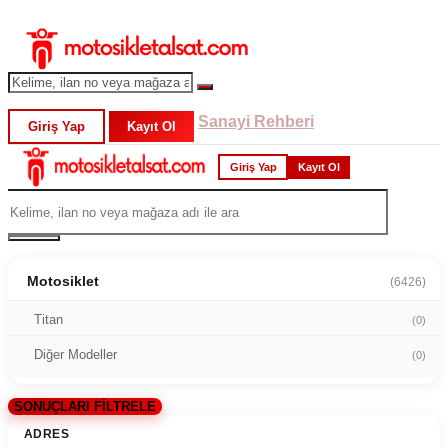
Sanayi Rehberi
Giriş Yap
Kayıt Ol
Giriş Yap
Kayıt Ol
Motosiklet
(6426)
Titan
(0)
Diğer Modeller
(0)
SONUÇLARI FİLTRELE
ADRES