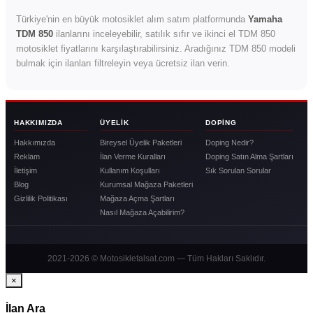
Türkiye'nin en büyük motosiklet alım satım platformunda
Yamaha
TDM 850
ilanlarını inceleyebilir, satılık sıfır ve ikinci el TDM 850
motosiklet fiyatlarını karşılaştırabilirsiniz. Aradığınız TDM 850 modeli
bulmak için ilanları filtreleyin veya ücretsiz ilan verin.
HAKKIMIZDA
ÜYELIK
DOPING
Hakkımızda
Bireysel Üyelik Paketleri
Doping Nedir?
Reklam
İlan Verme Kuralları
Doping Satın Alma Şartları
İletişim
Kullanım Koşulları
Sık Sorulan Sorular
Blog
Kurumsal Mağaza Paketleri
Gizlilik Politikası
Mağaza Açma Şartları
Nasıl Mağaza Açabilirim?
2021-2026 © Motosikletalsat.com — Tüm Hakları Saklıdır.
×
İlan Ara