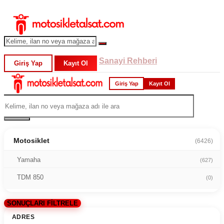
Sanayi Rehberi
Giriş Yap
Kayıt Ol
Giriş Yap
Kayıt Ol
Motosiklet
(6426)
Yamaha
(627)
TDM 850
(0)
SONUÇLARI FİLTRELE
ADRES