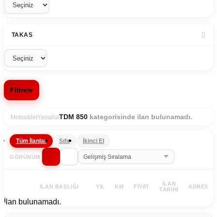
TAKAS
Filtrele
kategorisinde ilan bulunamadı.
TDM 850
Motosiklet
Yamaha
Tüm İlanlar
Sıfır
İkinci El
GÖRÜNÜM
İLAN
İLAN BAŞLIĞI
YIL
KM
FIYAT
ADRES
TARIHI
İlan bulunamadı.