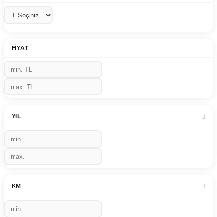
FIYAT
YIL
KM