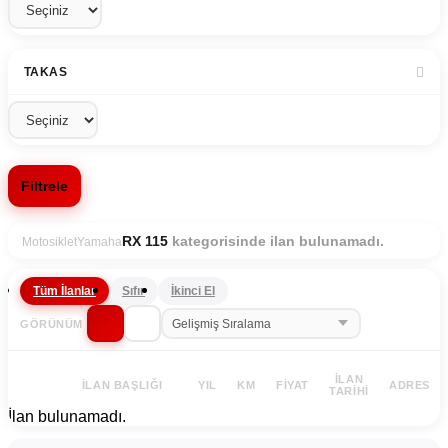
TAKAS
Filtrele
kategorisinde ilan bulunamadı.
RX 115
Motosiklet
Yamaha
Tüm İlanlar
Sıfır
İkinci El
GÖRÜNÜM
İLAN
İLAN BAŞLIĞI
YIL
KM
FIYAT
ADRES
TARIHI
İlan bulunamadı.