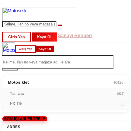
Sanayi Rehberi
Giriş Yap
Kayıt Ol
Giriş Yap
Kayıt Ol
Motosiklet
(6426)
Yamaha
(627)
RX 115
(0)
SONUÇLARI FİLTRELE
ADRES