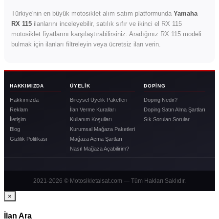
Türkiye'nin en büyük motosiklet alım satım platformunda
Yamaha
RX 115
ilanlarını inceleyebilir, satılık sıfır ve ikinci el RX 115
motosiklet fiyatlarını karşılaştırabilirsiniz. Aradığınız RX 115 modeli
bulmak için ilanları filtreleyin veya ücretsiz ilan verin.
HAKKIMIZDA
ÜYELIK
DOPING
Hakkımızda
Bireysel Üyelik Paketleri
Doping Nedir?
Reklam
İlan Verme Kuralları
Doping Satın Alma Şartları
İletişim
Kullanım Koşulları
Sık Sorulan Sorular
Blog
Kurumsal Mağaza Paketleri
Gizlilik Politikası
Mağaza Açma Şartları
Nasıl Mağaza Açabilirim?
2021-2026 © Motosikletalsat.com — Tüm Hakları Saklıdır.
×
İlan Ara