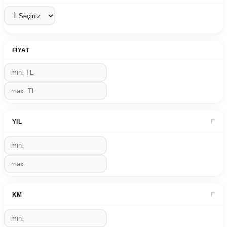
FIYAT
YIL
KM