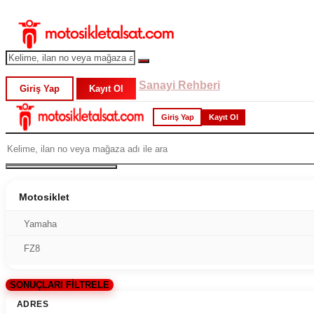
Sanayi Rehberi
Giriş Yap
Kayıt Ol
Giriş Yap
Kayıt Ol
Motosiklet
Yamaha
FZ8
SONUÇLARI FİLTRELE
ADRES