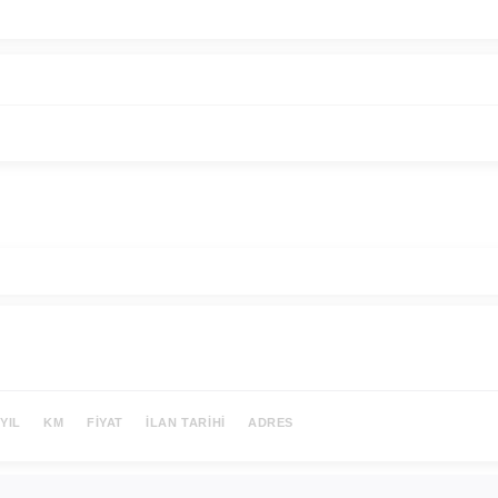
YIL
KM
FIYAT
İLAN TARIHI
ADRES