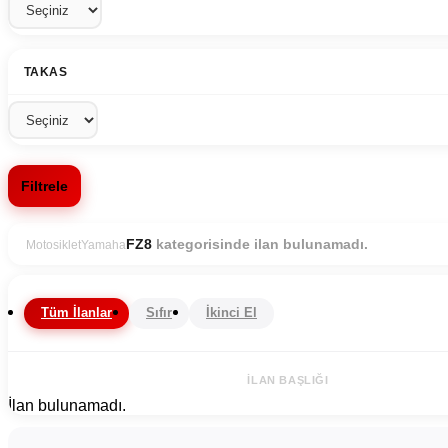
TAKAS
Filtrele
kategorisinde ilan bulunamadı.
FZ8
Motosiklet
Yamaha
Tüm İlanlar
Sıfır
İkinci El
İLAN BAŞLIĞI
İlan bulunamadı.