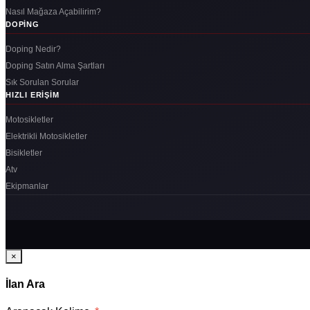
Nasıl Mağaza Açabilirim?
DOPING
Doping Nedir?
Doping Satın Alma Şartları
Sık Sorulan Sorular
HIZLI ERIŞIM
Motosikletler
Elektrikli Motosikletler
Bisikletler
Atv
Ekipmanlar
×
İlan Ara