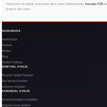
Türkiye'nin en büyük motosiklet alım satım platformunda
Yamaha FZ8
ila
ücretsiz ilan verin.
HAKKIMIZDA
Hakkımızda
Reklam
İletişim
Blog
Gizlilik Politikası
BIREYSEL ÜYELIK
Bireysel Üyelik Paketleri
İlan Verme Kuralları
Kullanım Koşulları
KURUMSAL ÜYELIK
Kurumsal Mağaza Paketleri
Mağaza Açma Şartları