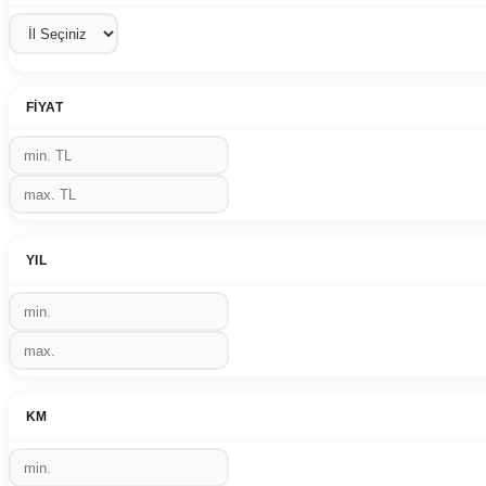
FIYAT
YIL
KM