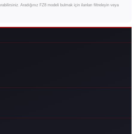
ştırabilirsiniz. Aradığınız FZ8 modeli bulmak için ilanları filtreleyin veya