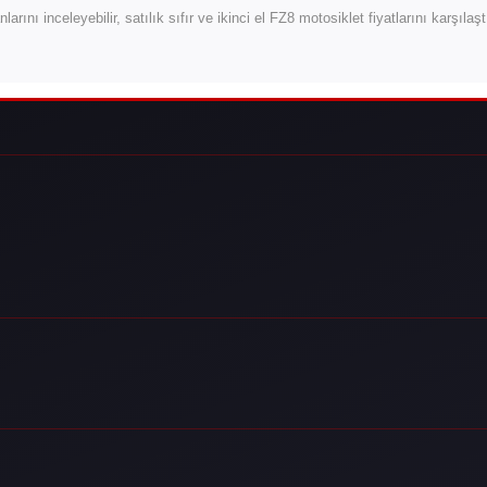
nlarını inceleyebilir, satılık sıfır ve ikinci el FZ8 motosiklet fiyatlarını karşıla