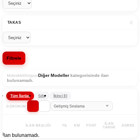
TAKAS
Filtrele
kategorisinde ilan
Diğer Modeller
Motosiklet
Xingyue
bulunamadı.
Tüm İlanlar
Sıfır
İkinci El
GÖRÜNÜM
İLAN
İLAN BAŞLIĞI
YIL
KM
FIYAT
ADRES
TARIHI
İlan bulunamadı.