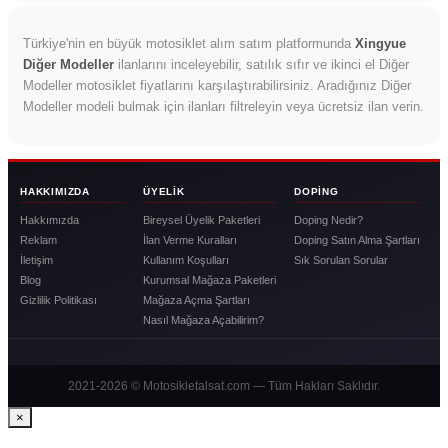
Türkiye'nin en büyük motosiklet alım satım platformunda
Xingyue
Diğer Modeller
ilanlarını inceleyebilir, satılık sıfır ve ikinci el Diğer
Modeller motosiklet fiyatlarını karşılaştırabilirsiniz. Aradığınız Diğer
Modeller modeli bulmak için ilanları filtreleyin veya ücretsiz ilan verin.
HAKKIMIZDA
ÜYELIK
DOPING
Hakkımızda
Bireysel Üyelik Paketleri
Doping Nedir?
Reklam
İlan Verme Kuralları
Doping Satın Alma Şartları
İletişim
Kullanım Koşulları
Sık Sorulan Sorular
Blog
Kurumsal Mağaza Paketleri
Gizlilik Politikası
Mağaza Açma Şartları
Nasıl Mağaza Açabilirim?
2021-2026 © Motosikletalsat.com — Tüm Hakları Saklıdır.
×