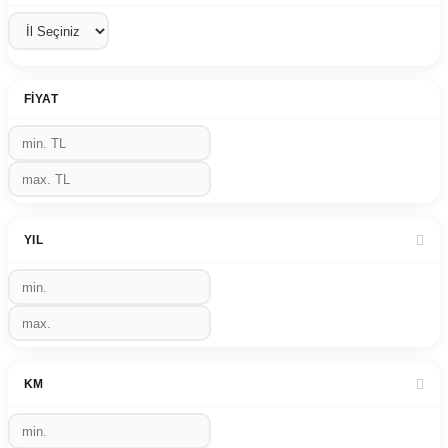
FIYAT
YIL
KM