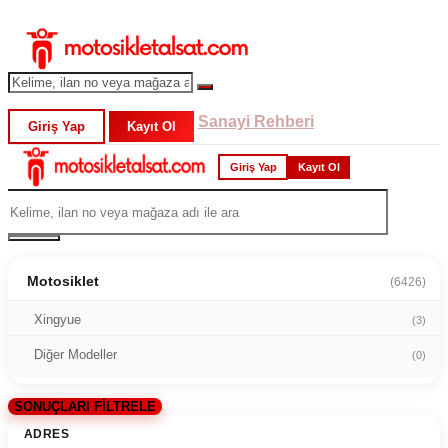
Sanayi Rehberi
Giriş Yap
Kayıt Ol
Giriş Yap
Kayıt Ol
Motosiklet
(6426)
Xingyue
(3)
Diğer Modeller
(0)
SONUÇLARI FİLTRELE
ADRES