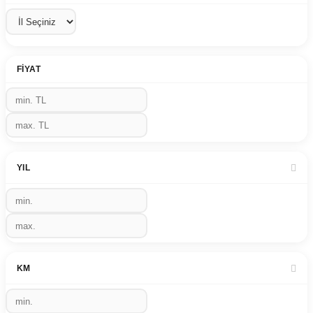
FIYAT
YIL
KM