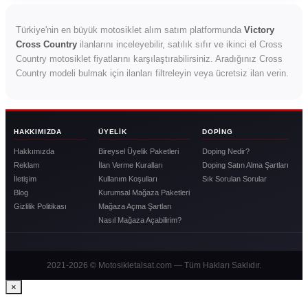
Türkiye'nin en büyük motosiklet alım satım platformunda
Victory
Cross Country
ilanlarını inceleyebilir, satılık sıfır ve ikinci el Cross
Country motosiklet fiyatlarını karşılaştırabilirsiniz. Aradığınız Cross
Country modeli bulmak için ilanları filtreleyin veya ücretsiz ilan verin.
HAKKIMIZDA
ÜYELIK
DOPING
Hakkımızda
Bireysel Üyelik Paketleri
Doping Nedir?
Reklam
İlan Verme Kuralları
Doping Satın Alma Şartları
İletişim
Kullanım Koşulları
Sık Sorulan Sorular
Blog
Kurumsal Mağaza Paketleri
Gizlilik Politikası
Mağaza Açma Şartları
Nasıl Mağaza Açabilirim?
2021-2026 © Motosikletalsat.com — Tüm Hakları Saklıdır.
×