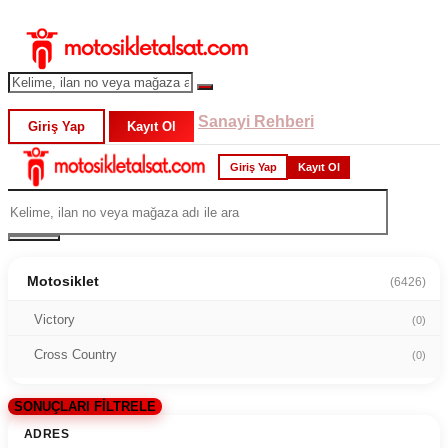
Sanayi Rehberi
Giriş Yap
Kayıt Ol
Giriş Yap
Kayıt Ol
Motosiklet
(6426)
Victory
(0)
Cross Country
(0)
SONUÇLARI FİLTRELE
ADRES