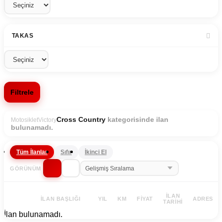
TAKAS
Filtrele
kategorisinde ilan
Cross Country
Motosiklet
Victory
bulunamadı.
Tüm İlanlar
Sıfır
İkinci El
GÖRÜNÜM
İLAN
İLAN BAŞLIĞI
YIL
KM
FIYAT
ADRES
TARIHI
İlan bulunamadı.