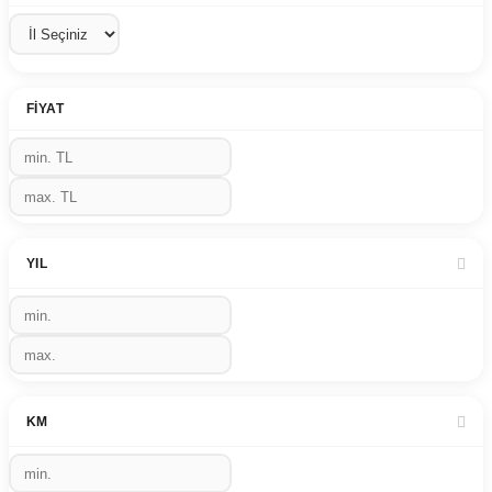
FIYAT
YIL
KM