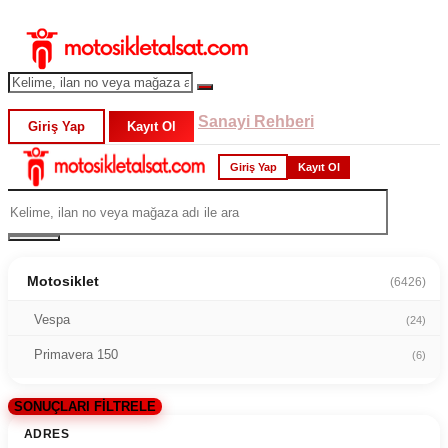
Sanayi Rehberi
Giriş Yap
Kayıt Ol
Giriş Yap
Kayıt Ol
Motosiklet
(6426)
Vespa
(24)
Primavera 150
(6)
SONUÇLARI FİLTRELE
ADRES