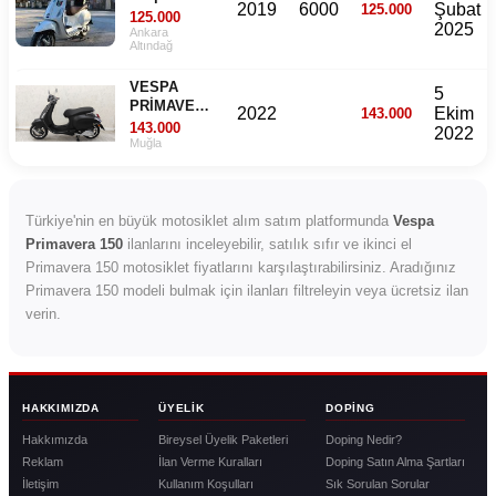
2019
6000
Şubat
125.000
Primavera
125.000
2025
50 cc
Ankara
Altındağ
VESPA
5
PRİMAVERA
2022
Ekim
143.000
150 S 2022
143.000
2022
MODEL
Muğla
Türkiye'nin en büyük motosiklet alım satım platformunda
Vespa
Primavera 150
ilanlarını inceleyebilir, satılık sıfır ve ikinci el
Primavera 150 motosiklet fiyatlarını karşılaştırabilirsiniz. Aradığınız
Primavera 150 modeli bulmak için ilanları filtreleyin veya ücretsiz ilan
verin.
HAKKIMIZDA
ÜYELIK
DOPING
Hakkımızda
Bireysel Üyelik Paketleri
Doping Nedir?
Reklam
İlan Verme Kuralları
Doping Satın Alma Şartları
İletişim
Kullanım Koşulları
Sık Sorulan Sorular