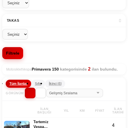
TAKAS
Filtrele
2
kategorisinde
ilan bulundu.
Primavera 150
Motosiklet
Vespa
Tüm İlanlar
Sıfır
İkinci El
GÖRÜNÜM
İLAN
İLAN
YIL
KM
FIYAT
BAŞLIĞI
TARIHI
Tertemiz
4
Vespa