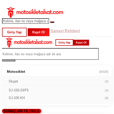
Sanayi Rehberi
Giriş Yap
Kayıt Ol
Giriş Yap
Kayıt Ol
Motosiklet
(6426)
Skyjet
(3)
SJ-150-23/F5
(3)
SJ-100 KH
(0)
SONUÇLARI FİLTRELE