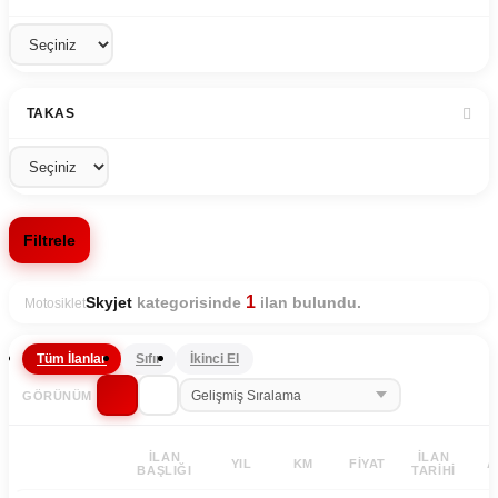
TAKAS
Filtrele
1
kategorisinde
ilan bulundu.
Skyjet
Motosiklet
Tüm İlanlar
Sıfır
İkinci El
GÖRÜNÜM
İLAN
İLAN
YIL
KM
FIYAT
A
BAŞLIĞI
TARIHI