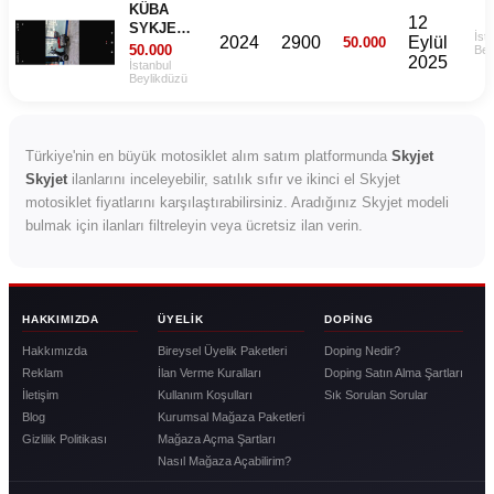
KÜBA
12
SYKJET
İst
2024
2900
Eylül
50.000
BAYBERY
50.000
Bey
2025
125CC
İstanbul
Beylikdüzü
Türkiye'nin en büyük motosiklet alım satım platformunda
Skyjet
Skyjet
ilanlarını inceleyebilir, satılık sıfır ve ikinci el Skyjet
motosiklet fiyatlarını karşılaştırabilirsiniz. Aradığınız Skyjet modeli
bulmak için ilanları filtreleyin veya ücretsiz ilan verin.
HAKKIMIZDA
ÜYELIK
DOPING
Hakkımızda
Bireysel Üyelik Paketleri
Doping Nedir?
Reklam
İlan Verme Kuralları
Doping Satın Alma Şartları
İletişim
Kullanım Koşulları
Sık Sorulan Sorular
Blog
Kurumsal Mağaza Paketleri
Gizlilik Politikası
Mağaza Açma Şartları
Nasıl Mağaza Açabilirim?