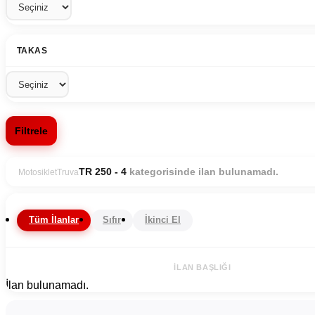
TAKAS
Filtrele
kategorisinde ilan bulunamadı.
TR 250 - 4
Motosiklet
Truva
Tüm İlanlar
Sıfır
İkinci El
İLAN BAŞLIĞI
İlan bulunamadı.