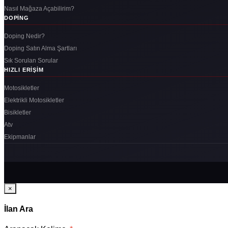
Nasıl Mağaza Açabilirim?
DOPING
Doping Nedir?
Doping Satın Alma Şartları
Sık Sorulan Sorular
HIZLI ERIŞIM
Motosikletler
Elektrikli Motosikletler
Bisikletler
Atv
Ekipmanlar
×
İlan Ara