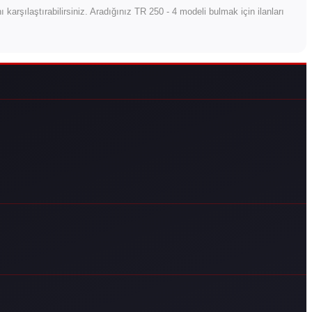
ını karşılaştırabilirsiniz. Aradığınız TR 250 - 4 modeli bulmak için ilanları