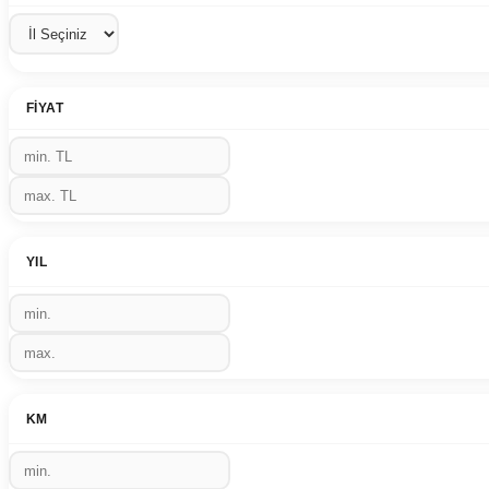
FIYAT
YIL
KM