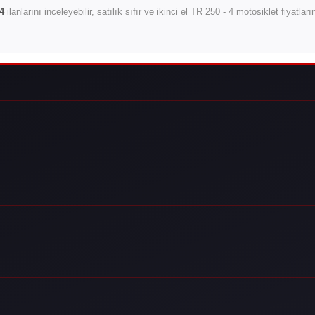
4
ilanlarını inceleyebilir, satılık sıfır ve ikinci el TR 250 - 4 motosiklet fiyatlar