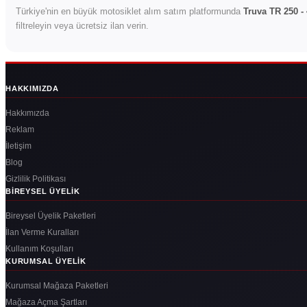
Türkiye'nin en büyük motosiklet alım satım platformunda
Truva TR 250 - 
filtreleyin veya ücretsiz ilan verin.
HAKKIMIZDA
Hakkımızda
Reklam
İletişim
Blog
Gizlilik Politikası
BIREYSEL ÜYELIK
Bireysel Üyelik Paketleri
İlan Verme Kuralları
Kullanım Koşulları
KURUMSAL ÜYELIK
Kurumsal Mağaza Paketleri
Mağaza Açma Şartları