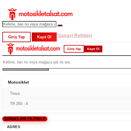
Sanayi Rehberi
Giriş Yap
Kayıt Ol
Giriş Yap
Kayıt Ol
Motosiklet
Truva
TR 250 - 4
SONUÇLARI FİLTRELE
ADRES