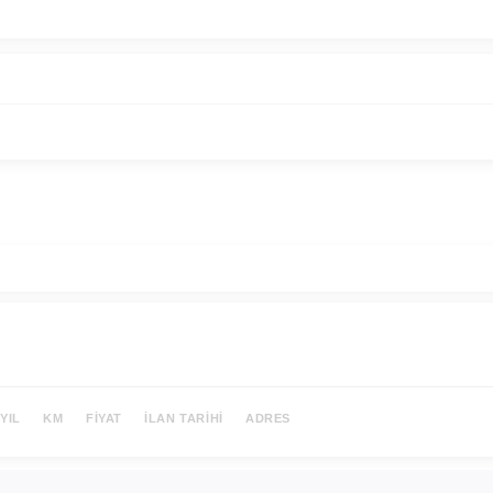
YIL
KM
FIYAT
İLAN TARIHI
ADRES