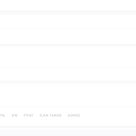
YIL
KM
FIYAT
İLAN TARIHI
ADRES