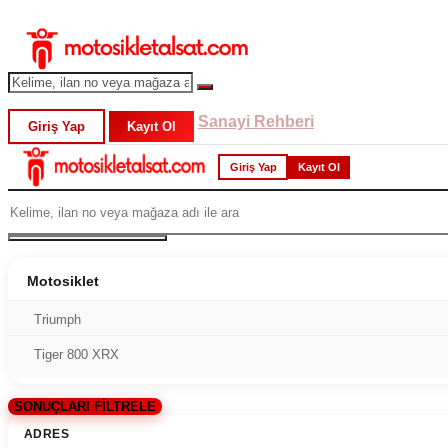
Sanayi Rehberi
Giriş Yap
Kayıt Ol
Giriş Yap
Kayıt Ol
Motosiklet
Triumph
Tiger 800 XRX
SONUÇLARI FİLTRELE
ADRES