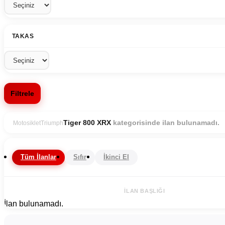
TAKAS
Filtrele
kategorisinde ilan bulunamadı.
Tiger 800 XRX
Motosiklet
Triumph
Tüm İlanlar
Sıfır
İkinci El
İLAN BAŞLIĞI
İlan bulunamadı.