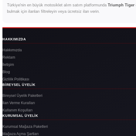
Türkiye'nin en büyük motosiklet alım satım platformunda
Triumph Tiger
bulmak için ilanları filtreleyin veya ücretsiz ilan verin.
HAKKIMIZDA
Hakkımızda
Reklam
İletişim
Blog
Gizlilik Politikası
BIREYSEL ÜYELIK
Bireysel Üyelik Paketleri
İlan Verme Kuralları
Kullanım Koşulları
KURUMSAL ÜYELIK
Kurumsal Mağaza Paketleri
Mağaza Açma Şartları