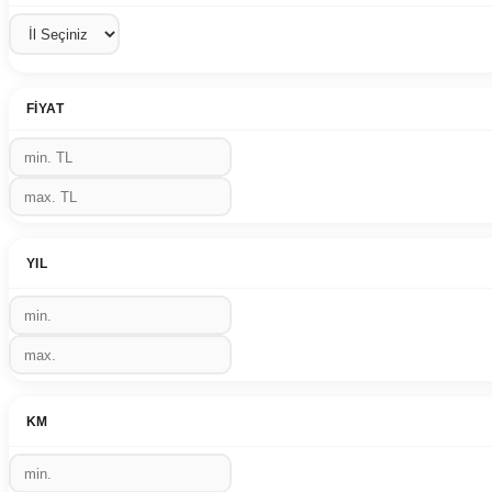
FIYAT
YIL
KM