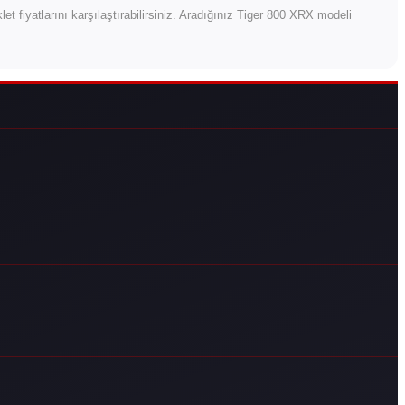
klet fiyatlarını karşılaştırabilirsiniz. Aradığınız Tiger 800 XRX modeli