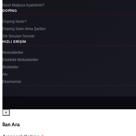
Nasıl Mağaza Açabilirim?
DOPING
Doping Nedir?
Doping Satın Alma Şartları
Sık Sorulan Sorular
HIZLI ERIŞIM
Motosikletler
Elektrikli Motosikletler
Bisikletler
Atv
Ekipmanlar
×
İlan Ara