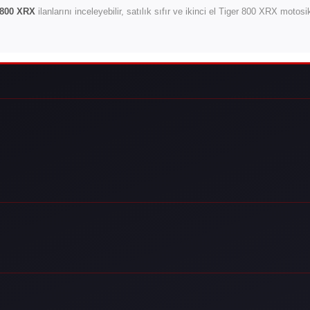
 800 XRX
ilanlarını inceleyebilir, satılık sıfır ve ikinci el Tiger 800 XRX motosi