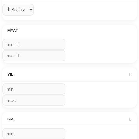
FIYAT
YIL
KM