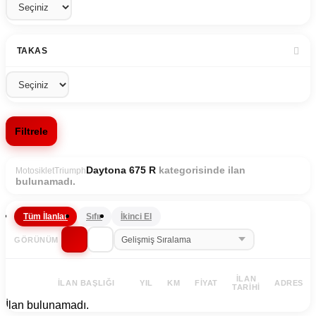
TAKAS
Filtrele
kategorisinde ilan
Daytona 675 R
Motosiklet
Triumph
bulunamadı.
Tüm İlanlar
Sıfır
İkinci El
GÖRÜNÜM
İLAN
İLAN BAŞLIĞI
YIL
KM
FIYAT
ADRES
TARIHI
İlan bulunamadı.