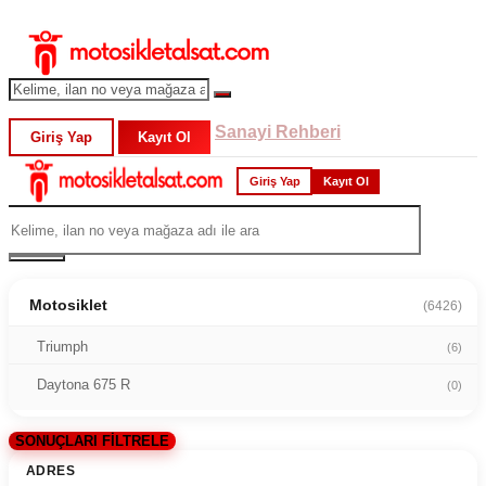
Sanayi Rehberi
Giriş Yap
Kayıt Ol
Giriş Yap
Kayıt Ol
Motosiklet
(6426)
Triumph
(6)
Daytona 675 R
(0)
SONUÇLARI FİLTRELE
ADRES