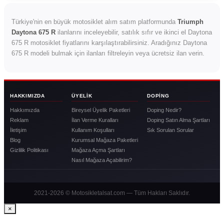
Türkiye'nin en büyük motosiklet alım satım platformunda
Triumph
Daytona 675 R
ilanlarını inceleyebilir, satılık sıfır ve ikinci el Daytona
675 R motosiklet fiyatlarını karşılaştırabilirsiniz. Aradığınız Daytona
675 R modeli bulmak için ilanları filtreleyin veya ücretsiz ilan verin.
HAKKIMIZDA
ÜYELIK
DOPING
Hakkımızda
Bireysel Üyelik Paketleri
Doping Nedir?
Reklam
İlan Verme Kuralları
Doping Satın Alma Şartları
İletişim
Kullanım Koşulları
Sık Sorulan Sorular
Blog
Kurumsal Mağaza Paketleri
Gizlilik Politikası
Mağaza Açma Şartları
Nasıl Mağaza Açabilirim?
2021-2026 © Motosikletalsat.com — Tüm Hakları Saklıdır.
×