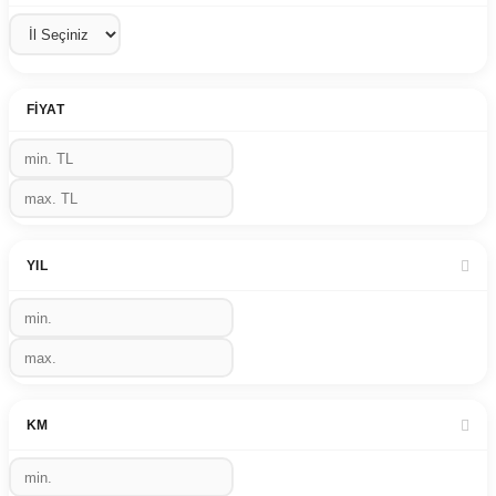
FIYAT
YIL
KM