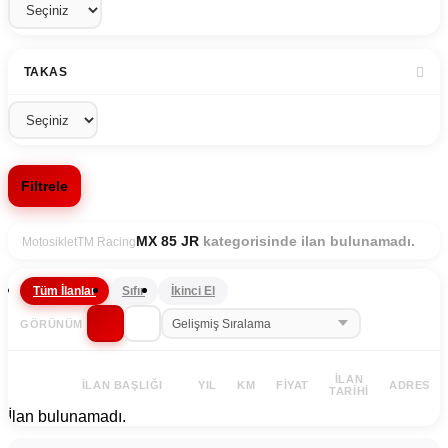
TAKAS
Filtrele
kategorisinde ilan bulunamadı.
MX 85 JR
Motosiklet
TM Racing
Tüm İlanlar
Sıfır
İkinci El
GÖRÜNÜM
İLAN
İLAN BAŞLIĞI
YIL
KM
FIYAT
ADRES
TARIHI
İlan bulunamadı.