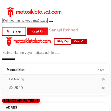
Sanayi Rehberi
Giriş Yap
Kayıt Ol
Giriş Yap
Kayıt Ol
Motosiklet
(6426)
TM Racing
(0)
MX 85 JR
(0)
SONUÇLARI FİLTRELE
ADRES