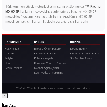
Türkiye'nin en büyük motosiklet alım satım platformunda
TM Racing
MX 85 JR
ilanlarını inceleyebilir, satılık sıfır ve ikinci el MX 85 JR
motosiklet fiyatlarını karşılaştırabilirsiniz. Aradığınız MX 85 JR
modeli bulmak için ilanları filtreleyin veya ücretsiz ilan verin.
HAKKIMIZDA
ÜYELIK
DOPING
Hakkımızda
Bireysel Üyelik Paketleri
Doping Nedir?
Reklam
İlan Verme Kuralları
Doping Satın Alma Şartları
İletişim
Kullanım Koşulları
Sık Sorulan Sorular
Blog
Kurumsal Mağaza Paketleri
Gizlilik Politikası
Mağaza Açma Şartları
Nasıl Mağaza Açabilirim?
2021-2026 © Motosikletalsat.com — Tüm Hakları Saklıdır.
×
İlan Ara