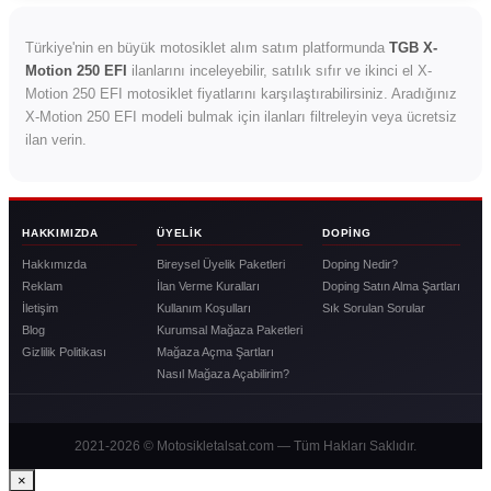
Türkiye'nin en büyük motosiklet alım satım platformunda
TGB X-
Motion 250 EFI
ilanlarını inceleyebilir, satılık sıfır ve ikinci el X-
Motion 250 EFI motosiklet fiyatlarını karşılaştırabilirsiniz. Aradığınız
X-Motion 250 EFI modeli bulmak için ilanları filtreleyin veya ücretsiz
ilan verin.
HAKKIMIZDA
ÜYELIK
DOPING
Hakkımızda
Bireysel Üyelik Paketleri
Doping Nedir?
Reklam
İlan Verme Kuralları
Doping Satın Alma Şartları
İletişim
Kullanım Koşulları
Sık Sorulan Sorular
Blog
Kurumsal Mağaza Paketleri
Gizlilik Politikası
Mağaza Açma Şartları
Nasıl Mağaza Açabilirim?
2021-2026 © Motosikletalsat.com — Tüm Hakları Saklıdır.
×