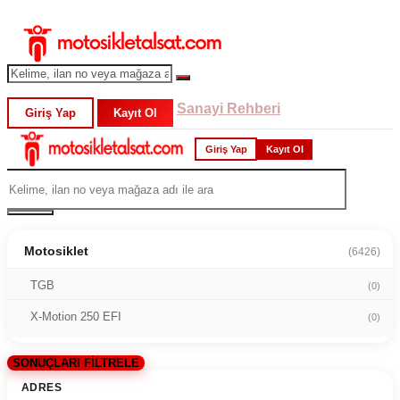
Sanayi Rehberi
Giriş Yap
Kayıt Ol
Giriş Yap
Kayıt Ol
Motosiklet
(6426)
TGB
(0)
X-Motion 250 EFI
(0)
SONUÇLARI FİLTRELE
ADRES