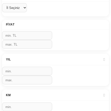
FIYAT
YIL
KM