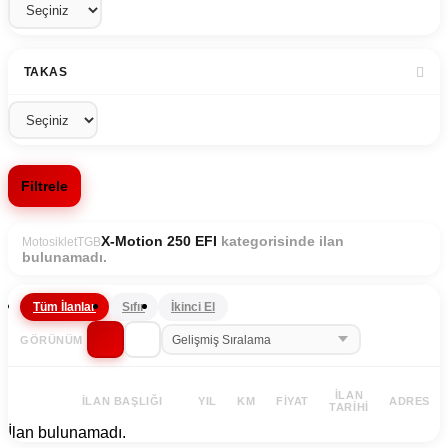
TAKAS
Filtrele
kategorisinde ilan
X-Motion 250 EFI
Motosiklet
TGB
bulunamadı.
Tüm İlanlar
Sıfır
İkinci El
GÖRÜNÜM
İLAN
İLAN BAŞLIĞI
YIL
KM
FIYAT
ADRES
TARIHI
İlan bulunamadı.