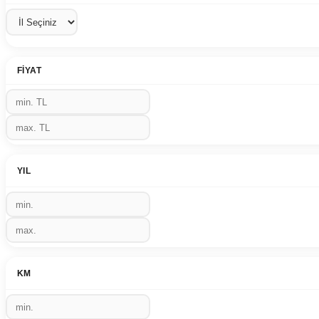
FIYAT
YIL
KM