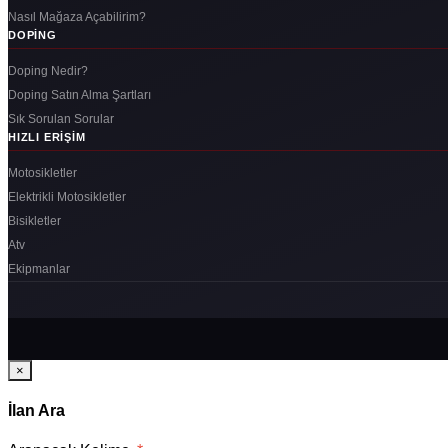
Nasıl Mağaza Açabilirim?
DOPING
Doping Nedir?
Doping Satın Alma Şartları
Sık Sorulan Sorular
HIZLI ERIŞIM
Motosikletler
Elektrikli Motosikletler
Bisikletler
Atv
Ekipmanlar
×
İlan Ara