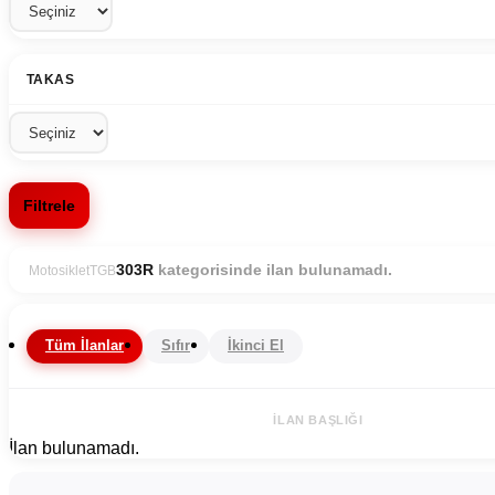
TAKAS
Filtrele
kategorisinde ilan bulunamadı.
303R
Motosiklet
TGB
Tüm İlanlar
Sıfır
İkinci El
İLAN BAŞLIĞI
İlan bulunamadı.