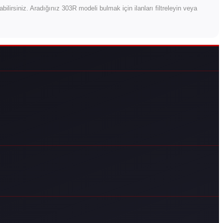
ırabilirsiniz. Aradığınız 303R modeli bulmak için ilanları filtreleyin veya