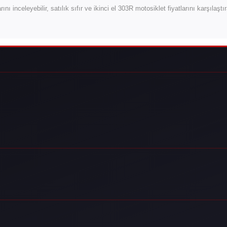
rını inceleyebilir, satılık sıfır ve ikinci el 303R motosiklet fiyatlarını karşılaşt