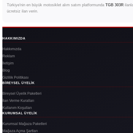
Türkiye'nin en büyük motosiklet alım satım platformunda
TGB 303R
ilanla
ücretsiz ilan verin.
HAKKIMIZDA
Hakkımızda
Reklam
İletişim
Blog
Gizlilik Politikası
BIREYSEL ÜYELIK
Bireysel Üyelik Paketleri
İlan Verme Kuralları
Kullanım Koşulları
KURUMSAL ÜYELIK
Kurumsal Mağaza Paketleri
Mağaza Açma Şartları