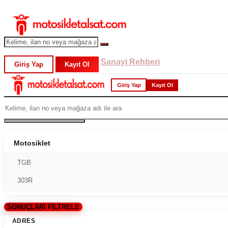
Sanayi Rehberi
Giriş Yap
Kayıt Ol
Giriş Yap
Kayıt Ol
Motosiklet
TGB
303R
SONUÇLARI FİLTRELE
ADRES