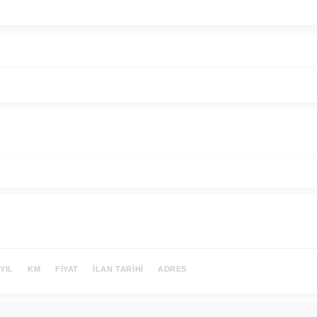
YIL
KM
FIYAT
İLAN TARIHI
ADRES