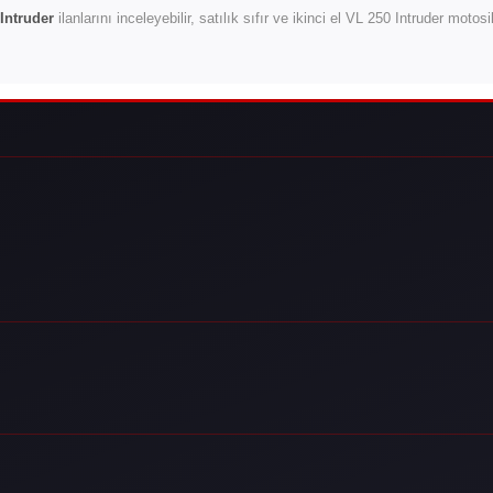
Intruder
ilanlarını inceleyebilir, satılık sıfır ve ikinci el VL 250 Intruder motos