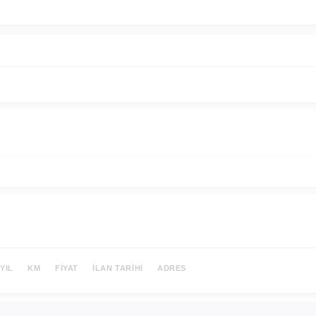
YIL
KM
FIYAT
İLAN TARIHI
ADRES