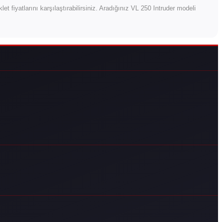
iklet fiyatlarını karşılaştırabilirsiniz. Aradığınız VL 250 Intruder modeli