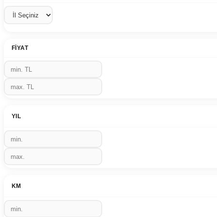
FIYAT
YIL
KM