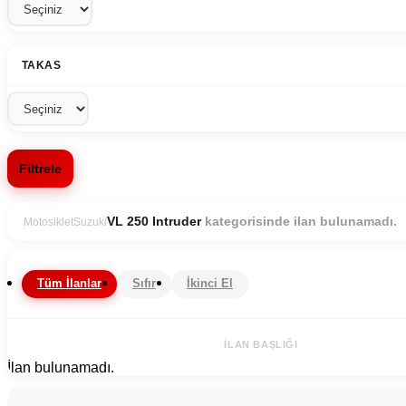
TAKAS
Filtrele
kategorisinde ilan bulunamadı.
VL 250 Intruder
Motosiklet
Suzuki
Tüm İlanlar
Sıfır
İkinci El
İLAN BAŞLIĞI
İlan bulunamadı.