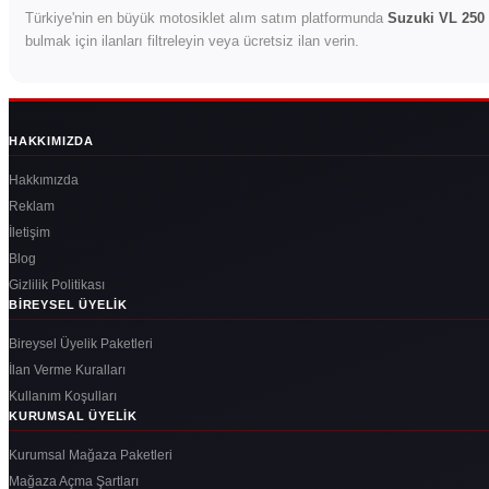
Türkiye'nin en büyük motosiklet alım satım platformunda
Suzuki VL 250 
bulmak için ilanları filtreleyin veya ücretsiz ilan verin.
HAKKIMIZDA
Hakkımızda
Reklam
İletişim
Blog
Gizlilik Politikası
BIREYSEL ÜYELIK
Bireysel Üyelik Paketleri
İlan Verme Kuralları
Kullanım Koşulları
KURUMSAL ÜYELIK
Kurumsal Mağaza Paketleri
Mağaza Açma Şartları