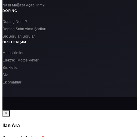
Nasıl Mağaza Açabilirim?
DOPING
Doping Nedir?
Doping Satın Alma Şartları
Sık Sorulan Sorular
HIZLI ERIŞIM
Motosikletler
Elektrikli Motosikletler
Bisikletler
Atv
Ekipmanlar
×
İlan Ara