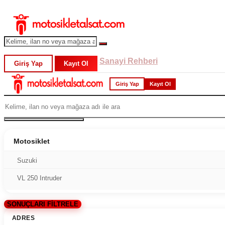
Sanayi Rehberi
Giriş Yap
Kayıt Ol
Giriş Yap
Kayıt Ol
Motosiklet
Suzuki
VL 250 Intruder
SONUÇLARI FİLTRELE
ADRES