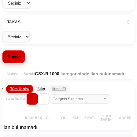
TAKAS
Filtrele
kategorisinde ilan bulunamadı.
GSX-R 1000
Motosiklet
Suzuki
Tüm İlanlar
Sıfır
İkinci El
GÖRÜNÜM
İLAN
İLAN BAŞLIĞI
YIL
KM
FIYAT
ADRES
TARIHI
İlan bulunamadı.