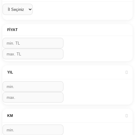
FIYAT
YIL
KM