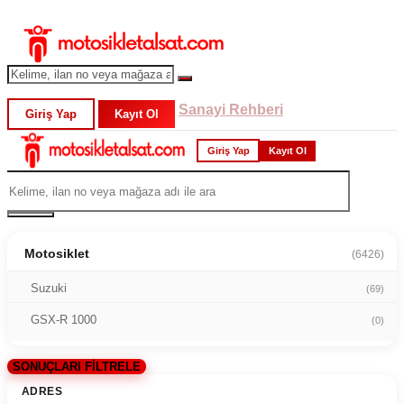
Sanayi Rehberi
Giriş Yap
Kayıt Ol
Giriş Yap
Kayıt Ol
Motosiklet
(6426)
Suzuki
(69)
GSX-R 1000
(0)
SONUÇLARI FİLTRELE
ADRES