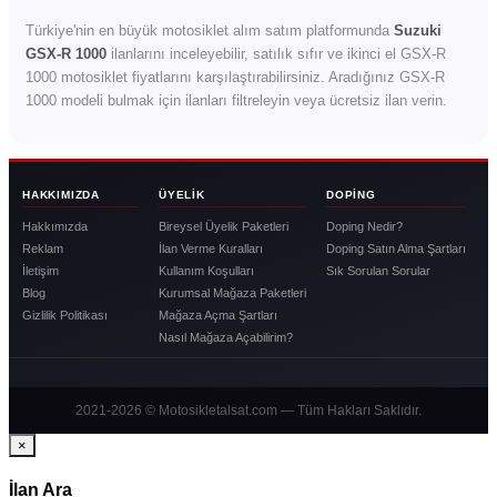
Türkiye'nin en büyük motosiklet alım satım platformunda
Suzuki
GSX-R 1000
ilanlarını inceleyebilir, satılık sıfır ve ikinci el GSX-R
1000 motosiklet fiyatlarını karşılaştırabilirsiniz. Aradığınız GSX-R
1000 modeli bulmak için ilanları filtreleyin veya ücretsiz ilan verin.
HAKKIMIZDA
ÜYELIK
DOPING
Hakkımızda
Bireysel Üyelik Paketleri
Doping Nedir?
Reklam
İlan Verme Kuralları
Doping Satın Alma Şartları
İletişim
Kullanım Koşulları
Sık Sorulan Sorular
Blog
Kurumsal Mağaza Paketleri
Gizlilik Politikası
Mağaza Açma Şartları
Nasıl Mağaza Açabilirim?
2021-2026 © Motosikletalsat.com — Tüm Hakları Saklıdır.
×
İlan Ara