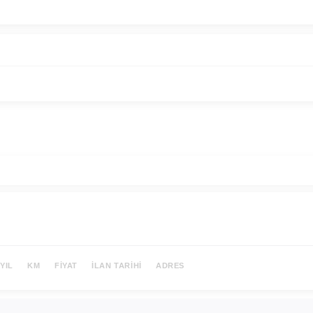
YIL
KM
FIYAT
İLAN TARIHI
ADRES