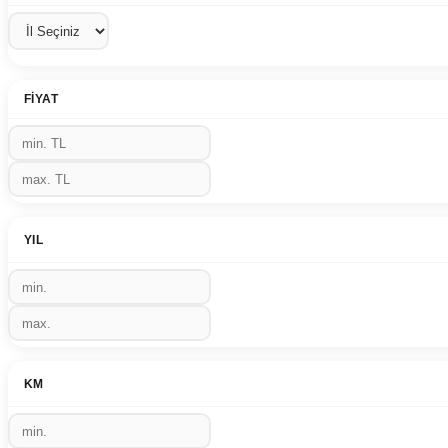
FIYAT
YIL
KM