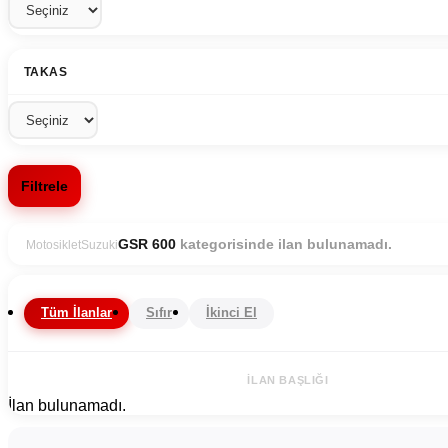
TAKAS
Filtrele
kategorisinde ilan bulunamadı.
GSR 600
Motosiklet
Suzuki
Tüm İlanlar
Sıfır
İkinci El
İLAN BAŞLIĞI
İlan bulunamadı.