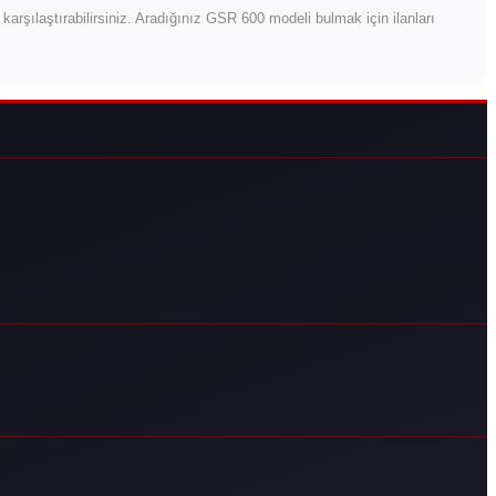
nı karşılaştırabilirsiniz. Aradığınız GSR 600 modeli bulmak için ilanları