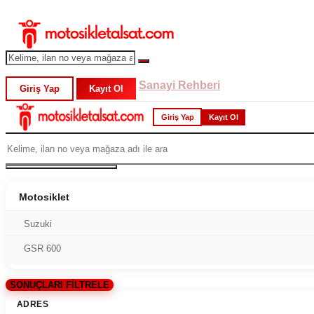
Sanayi Rehberi
Giriş Yap
Kayıt Ol
Giriş Yap
Kayıt Ol
Motosiklet
Suzuki
GSR 600
SONUÇLARI FİLTRELE
ADRES