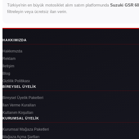
Türkiye'nin en büyük motosiklet alım satım platformunda
Suzuki GSR 60
filtreleyin veya ücretsiz ilan verin.
HAKKIMIZDA
Hakkımızda
Reklam
İletişim
Blog
Gizlilik Politikası
BIREYSEL ÜYELIK
Bireysel Üyelik Paketleri
İlan Verme Kuralları
Kullanım Koşulları
KURUMSAL ÜYELIK
Kurumsal Mağaza Paketleri
Mağaza Açma Şartları