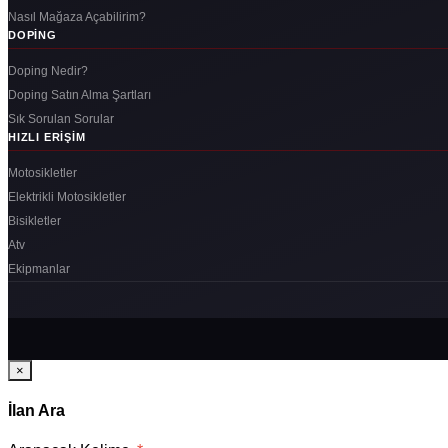
Nasıl Mağaza Açabilirim?
DOPING
Doping Nedir?
Doping Satın Alma Şartları
Sık Sorulan Sorular
HIZLI ERIŞIM
Motosikletler
Elektrikli Motosikletler
Bisikletler
Atv
Ekipmanlar
×
İlan Ara