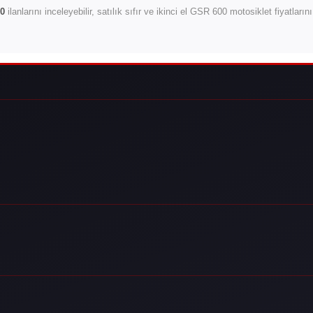
0
ilanlarını inceleyebilir, satılık sıfır ve ikinci el GSR 600 motosiklet fiyatları