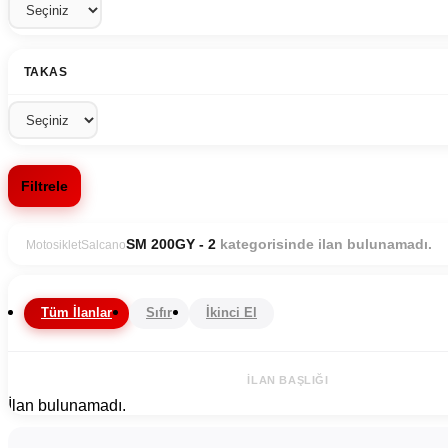
TAKAS
Filtrele
kategorisinde ilan bulunamadı.
SM 200GY - 2
Motosiklet
Salcano
Tüm İlanlar
Sıfır
İkinci El
İLAN BAŞLIĞI
İlan bulunamadı.