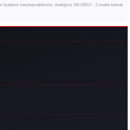
let fiyatlarını karşılaştırabilirsiniz. Aradığınız SM 200GY - 2 modeli bulmak