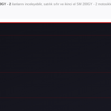
0GY - 2
ilanlarını inceleyebilir, satılık sıfır ve ikinci el SM 200GY - 2 motosik