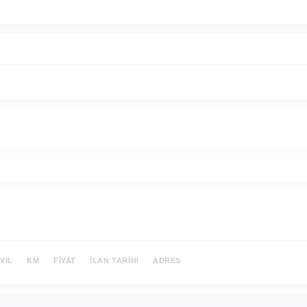
YIL
KM
FIYAT
İLAN TARIHI
ADRES