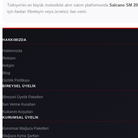
Türkiye'nin en büyük motosiklet alım satım platformunda
Salcano SM 20
için ilanları filtreleyin veya ücretsiz ilan verin.
HAKKIMIZDA
Hakkımızda
Reklam
İletişim
Blog
Gizlilik Politikası
BIREYSEL ÜYELIK
Bireysel Üyelik Paketleri
İlan Verme Kuralları
Kullanım Koşulları
KURUMSAL ÜYELIK
Kurumsal Mağaza Paketleri
Mağaza Açma Şartları