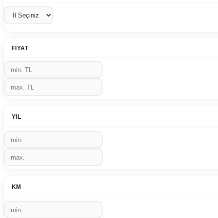
FIYAT
YIL
KM