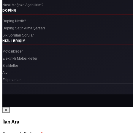
Nasıl Mağaza Açabilirim?
DOPING
Doping Nedir?
Doping Satın Alma Şartları
Sık Sorulan Sorular
HIZLI ERIŞIM
Motosikletler
Elektrikli Motosikletler
Bisikletler
Atv
Ekipmanlar
×
İlan Ara