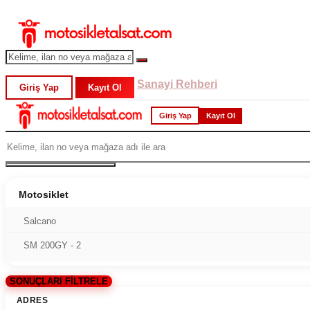
Sanayi Rehberi
Giriş Yap
Kayıt Ol
Giriş Yap
Kayıt Ol
Motosiklet
Salcano
SM 200GY - 2
SONUÇLARI FİLTRELE
ADRES