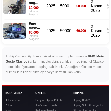
2
rmg
İst
2025
5000
Kasım
60.000
moto
60.000
Ata
2025
gusto
İstanbul
Ataşehir
125
Rmg
2
moto
İst
2025
50000
Kasım
60.000
gusto
60.000
Ata
2025
acil
İstanbul
Ataşehir
Türkiye'nin en büyük motosiklet alım satım platformunda
RMG Moto
Gusto Clasico
ilanlarını inceleyebilir, satılık sıfır ve ikinci el Clasico
motosiklet fiyatlarını karşılaştırabilirsiniz. Aradığınız Clasico modeli
bulmak için ilanları filtreleyin veya ücretsiz ilan verin.
HAKKIMIZDA
ÜYELIK
DOPING
Hakkımızda
Bireysel Üyelik Paketleri
Doping Nedir?
Reklam
İlan Verme Kuralları
Doping Satın Alma Şartları
İletişim
Kullanım Koşulları
Sık Sorulan Sorular