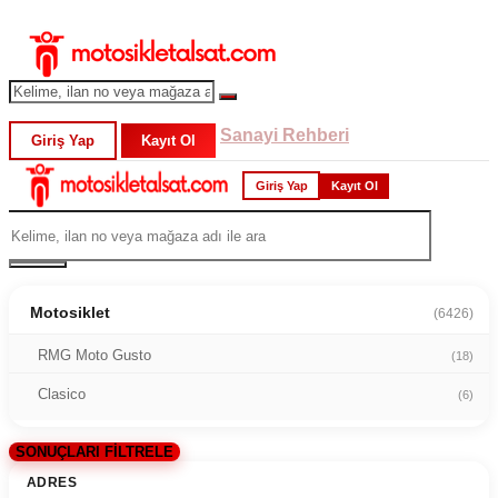
Sanayi Rehberi
Giriş Yap
Kayıt Ol
Giriş Yap
Kayıt Ol
Motosiklet
(6426)
RMG Moto Gusto
(18)
Clasico
(6)
SONUÇLARI FİLTRELE
ADRES