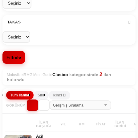
TAKAS
Filtrele
2
kategorisinde
ilan
Clasico
Motosiklet
RMG Moto Gusto
bulundu.
Tüm İlanlar
Sıfır
İkinci El
GÖRÜNÜM
İLAN
İLAN
YIL
KM
FIYAT
A
BAŞLIĞI
TARIHI
Acil