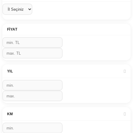
FIYAT
YIL
KM