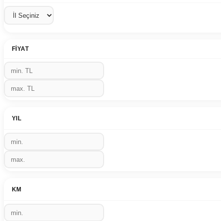
FIYAT
YIL
KM