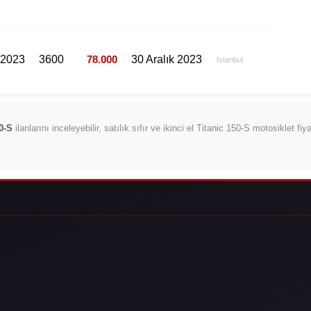
2023
3600
78.000
30 Aralık 2023
İstanbul
0-S
ilanlarını inceleyebilir, satılık sıfır ve ikinci el Titanic 150-S motosiklet fi