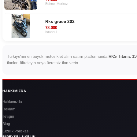
Edirne
Merkez
Rks grace 202
78.000
İstanbul
Türkiye'nin en büyük motosiklet alım satım platformunda
RKS Titanic 15
ilanları filtreleyin veya ücretsiz ilan verin.
HAKKIMIZDA
Hakkımızda
Reklam
İletişim
Blog
Gizlilik Politikası
BIREYSEL ÜYELIK