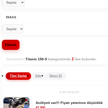
TAKAS
Filtrele
2
kategorisinde
ilan bulundu.
Titanic 150-S
Motosiklet
RKS
Tüm İlanlar
Sıfır
İkinci El
İLAN BAŞLIĞI
Aciiliyeti var!!! Fiyatı yeterince düşürdük
47.000