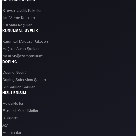
Bireysel Üyelik Paketleri
İlan Verme Kuralları
Kullanım Koşulları
KURUMSAL ÜYELIK
Kurumsal Mağaza Paketleri
Mağaza Açma Şartları
Nasıl Mağaza Açabilirim?
DOPING
Doping Nedir?
Doping Satın Alma Şartları
Sık Sorulan Sorular
HIZLI ERIŞIM
Motosikletler
Elektrikli Motosikletler
Bisikletler
Atv
Ekipmanlar