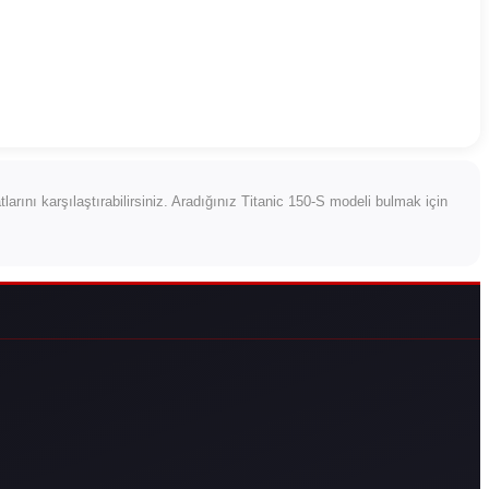
yatlarını karşılaştırabilirsiniz. Aradığınız Titanic 150-S modeli bulmak için