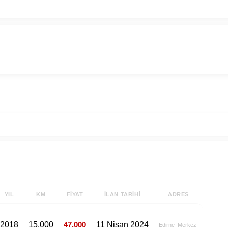
YIL
KM
FIYAT
İLAN TARIHI
ADRES
2018
15.000
47.000
11 Nisan 2024
Edirne
Merkez