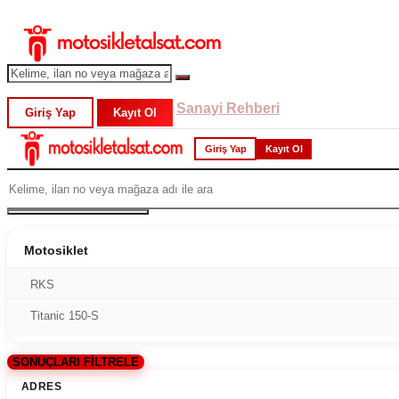
Sanayi Rehberi
Giriş Yap
Kayıt Ol
Giriş Yap
Kayıt Ol
Motosiklet
RKS
Titanic 150-S
SONUÇLARI FİLTRELE
ADRES