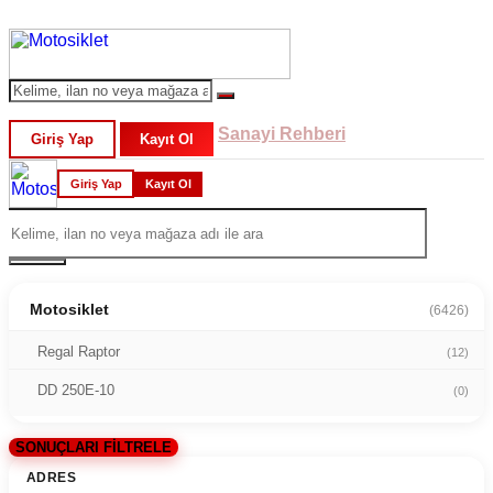
Sanayi Rehberi
Giriş Yap
Kayıt Ol
Giriş Yap
Kayıt Ol
Motosiklet
(6426)
Regal Raptor
(12)
DD 250E-10
(0)
SONUÇLARI FİLTRELE
ADRES