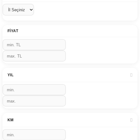
FIYAT
YIL
KM