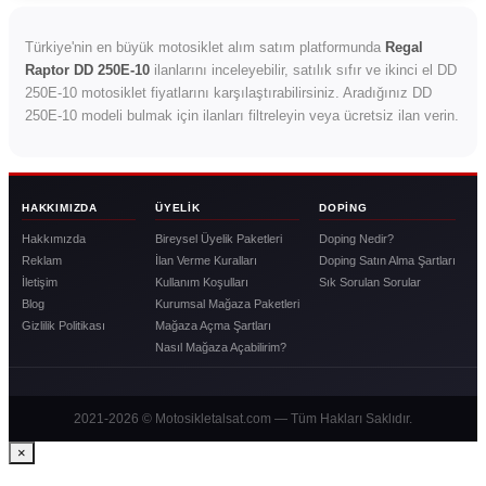
Türkiye'nin en büyük motosiklet alım satım platformunda
Regal
Raptor DD 250E-10
ilanlarını inceleyebilir, satılık sıfır ve ikinci el DD
250E-10 motosiklet fiyatlarını karşılaştırabilirsiniz. Aradığınız DD
250E-10 modeli bulmak için ilanları filtreleyin veya ücretsiz ilan verin.
HAKKIMIZDA
ÜYELIK
DOPING
Hakkımızda
Bireysel Üyelik Paketleri
Doping Nedir?
Reklam
İlan Verme Kuralları
Doping Satın Alma Şartları
İletişim
Kullanım Koşulları
Sık Sorulan Sorular
Blog
Kurumsal Mağaza Paketleri
Gizlilik Politikası
Mağaza Açma Şartları
Nasıl Mağaza Açabilirim?
2021-2026 © Motosikletalsat.com — Tüm Hakları Saklıdır.
×