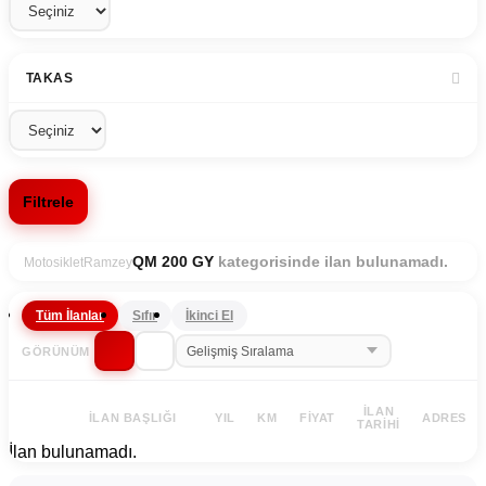
TAKAS
Filtrele
kategorisinde ilan bulunamadı.
QM 200 GY
Motosiklet
Ramzey
Tüm İlanlar
Sıfır
İkinci El
GÖRÜNÜM
İLAN
İLAN BAŞLIĞI
YIL
KM
FIYAT
ADRES
TARIHI
İlan bulunamadı.