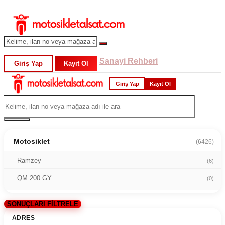
Sanayi Rehberi
Giriş Yap
Kayıt Ol
Giriş Yap
Kayıt Ol
Motosiklet
(6426)
Ramzey
(6)
QM 200 GY
(0)
SONUÇLARI FİLTRELE
ADRES