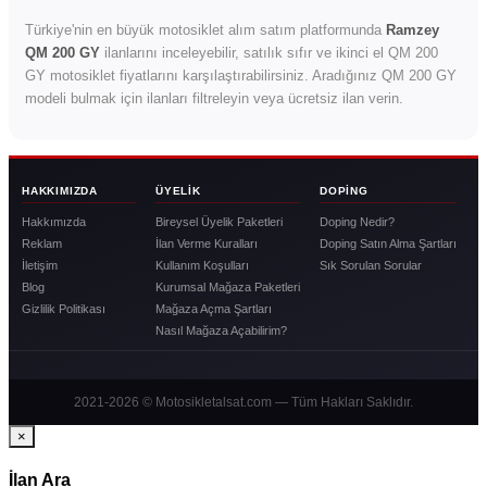
Türkiye'nin en büyük motosiklet alım satım platformunda
Ramzey
QM 200 GY
ilanlarını inceleyebilir, satılık sıfır ve ikinci el QM 200
GY motosiklet fiyatlarını karşılaştırabilirsiniz. Aradığınız QM 200 GY
modeli bulmak için ilanları filtreleyin veya ücretsiz ilan verin.
HAKKIMIZDA
ÜYELIK
DOPING
Hakkımızda
Bireysel Üyelik Paketleri
Doping Nedir?
Reklam
İlan Verme Kuralları
Doping Satın Alma Şartları
İletişim
Kullanım Koşulları
Sık Sorulan Sorular
Blog
Kurumsal Mağaza Paketleri
Gizlilik Politikası
Mağaza Açma Şartları
Nasıl Mağaza Açabilirim?
2021-2026 © Motosikletalsat.com — Tüm Hakları Saklıdır.
×
İlan Ara