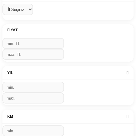
FIYAT
YIL
KM