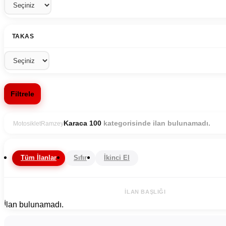
TAKAS
Filtrele
kategorisinde ilan bulunamadı.
Karaca 100
Motosiklet
Ramzey
Tüm İlanlar
Sıfır
İkinci El
İLAN BAŞLIĞI
İlan bulunamadı.