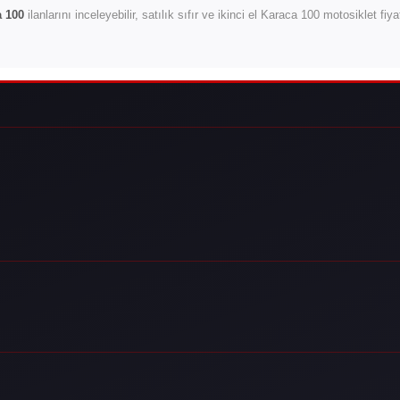
 100
ilanlarını inceleyebilir, satılık sıfır ve ikinci el Karaca 100 motosiklet fi