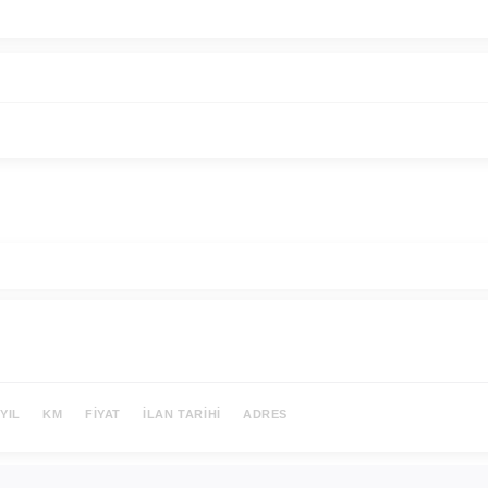
YIL
KM
FIYAT
İLAN TARIHI
ADRES