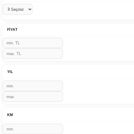
FIYAT
YIL
KM