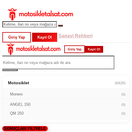
Sanayi Rehberi
Giriş Yap
Kayıt Ol
Giriş Yap
Kayıt Ol
Motosiklet
(6426)
Monero
(0)
ANGEL 150
(0)
QM 250
(0)
SONUÇLARI FİLTRELE