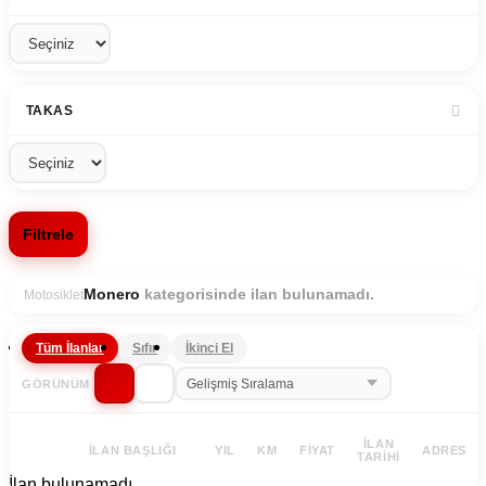
TAKAS
Filtrele
kategorisinde ilan bulunamadı.
Monero
Motosiklet
Tüm İlanlar
Sıfır
İkinci El
GÖRÜNÜM
İLAN
İLAN BAŞLIĞI
YIL
KM
FIYAT
ADRES
TARIHI
İlan bulunamadı.