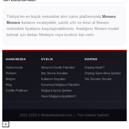
Türkiye'nin en büyük motosiklet alım satım platformunda
Monero
Monero
ilanlarını inceleyebilir, satılık sıfır ve ikinci el Monero
motosiklet fiyatlarını karşılaştırabilirsiniz. Aradığınız Monero modeli
bulmak için ilanları filtreleyin veya ücretsiz ilan verin.
HAKKIMIZDA
ÜYELIK
DOPING
Hakkımızda
Bireysel Üyelik Paketleri
Doping Nedir?
Reklam
İlan Verme Kuralları
Doping Satın Alma Şartları
İletişim
Kullanım Koşulları
Sık Sorulan Sorular
Blog
Kurumsal Mağaza Paketleri
Gizlilik Politikası
Mağaza Açma Şartları
Nasıl Mağaza Açabilirim?
2021-2026 © Motosikletalsat.com — Tüm Hakları Saklıdır.
×