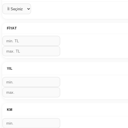
FIYAT
YIL
KM