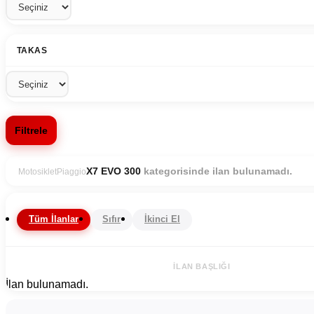
TAKAS
Filtrele
kategorisinde ilan bulunamadı.
X7 EVO 300
Motosiklet
Piaggio
Tüm İlanlar
Sıfır
İkinci El
İLAN BAŞLIĞI
İlan bulunamadı.