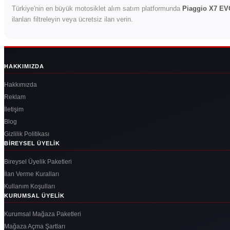
Türkiye'nin en büyük motosiklet alım satım platformunda
Piaggio X7 EV
ilanları filtreleyin veya ücretsiz ilan verin.
HAKKIMIZDA
Hakkımızda
Reklam
İletişim
Blog
Gizlilik Politikası
BIREYSEL ÜYELIK
Bireysel Üyelik Paketleri
İlan Verme Kuralları
Kullanım Koşulları
KURUMSAL ÜYELIK
Kurumsal Mağaza Paketleri
Mağaza Açma Şartları