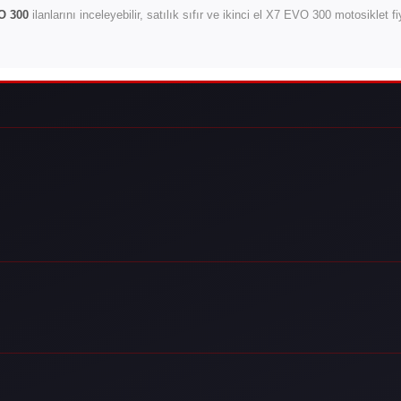
O 300
ilanlarını inceleyebilir, satılık sıfır ve ikinci el X7 EVO 300 motosiklet 