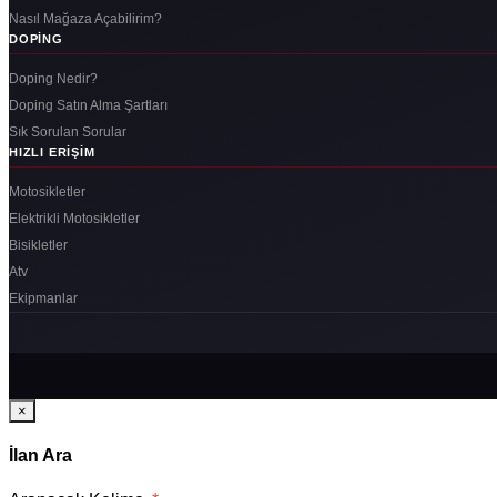
Nasıl Mağaza Açabilirim?
DOPING
Doping Nedir?
Doping Satın Alma Şartları
Sık Sorulan Sorular
HIZLI ERIŞIM
Motosikletler
Elektrikli Motosikletler
Bisikletler
Atv
Ekipmanlar
×
İlan Ara