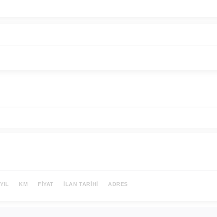
YIL
KM
FIYAT
İLAN TARIHI
ADRES