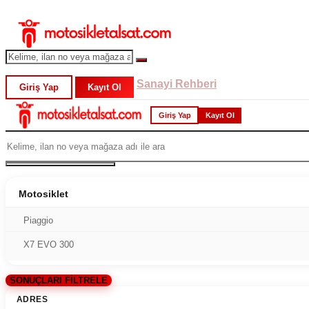
Sanayi Rehberi
Giriş Yap
Kayıt Ol
Giriş Yap
Kayıt Ol
Motosiklet
Piaggio
X7 EVO 300
SONUÇLARI FİLTRELE
ADRES