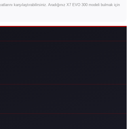
fiyatlarını karşılaştırabilirsiniz. Aradığınız X7 EVO 300 modeli bulmak için