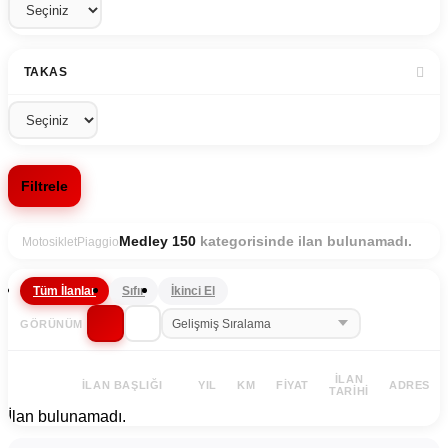
TAKAS
Filtrele
kategorisinde ilan bulunamadı.
Medley 150
Motosiklet
Piaggio
Tüm İlanlar
Sıfır
İkinci El
GÖRÜNÜM
İLAN
İLAN BAŞLIĞI
YIL
KM
FIYAT
ADRES
TARIHI
İlan bulunamadı.