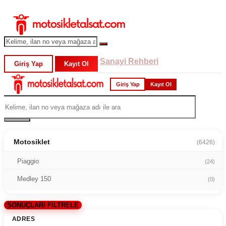
Sanayi Rehberi
Giriş Yap
Kayıt Ol
Giriş Yap
Kayıt Ol
Motosiklet
(6426)
Piaggio
(24)
Medley 150
(0)
SONUÇLARI FİLTRELE
ADRES