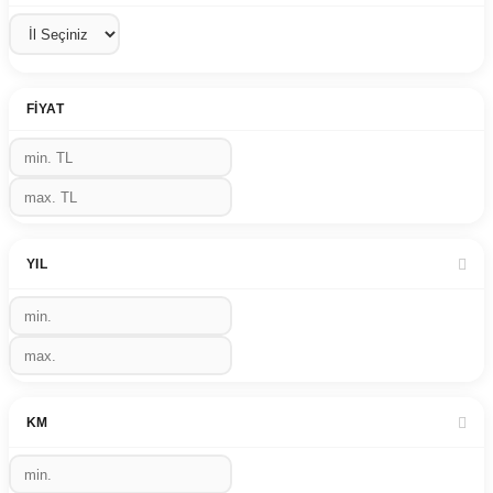
FIYAT
YIL
KM