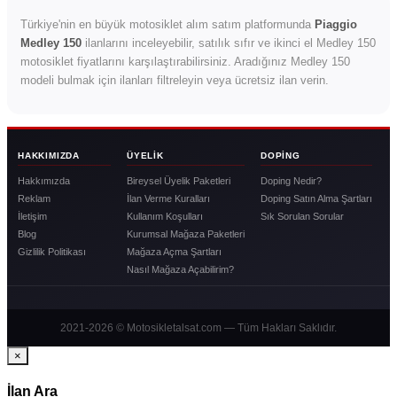
Türkiye'nin en büyük motosiklet alım satım platformunda
Piaggio
Medley 150
ilanlarını inceleyebilir, satılık sıfır ve ikinci el Medley 150
motosiklet fiyatlarını karşılaştırabilirsiniz. Aradığınız Medley 150
modeli bulmak için ilanları filtreleyin veya ücretsiz ilan verin.
HAKKIMIZDA
ÜYELIK
DOPING
Hakkımızda
Bireysel Üyelik Paketleri
Doping Nedir?
Reklam
İlan Verme Kuralları
Doping Satın Alma Şartları
İletişim
Kullanım Koşulları
Sık Sorulan Sorular
Blog
Kurumsal Mağaza Paketleri
Gizlilik Politikası
Mağaza Açma Şartları
Nasıl Mağaza Açabilirim?
2021-2026 © Motosikletalsat.com — Tüm Hakları Saklıdır.
×
İlan Ara