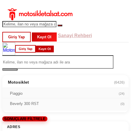
Sanayi Rehberi
Giriş Yap
Kayıt Ol
Giriş Yap
Kayıt Ol
Motosiklet
(6426)
Piaggio
(24)
Beverly 300 RST
(0)
SONUÇLARI FİLTRELE
ADRES