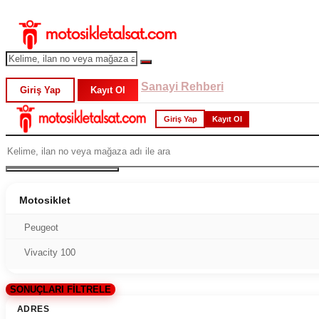
Sanayi Rehberi
Giriş Yap
Kayıt Ol
Giriş Yap
Kayıt Ol
Motosiklet
Peugeot
Vivacity 100
SONUÇLARI FİLTRELE
ADRES