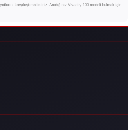
 fiyatlarını karşılaştırabilirsiniz. Aradığınız Vivacity 100 modeli bulmak için