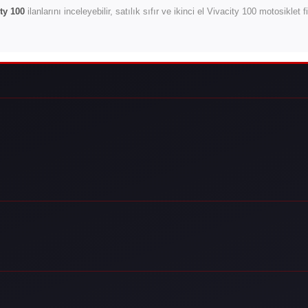
ty 100
ilanlarını inceleyebilir, satılık sıfır ve ikinci el Vivacity 100 motosiklet