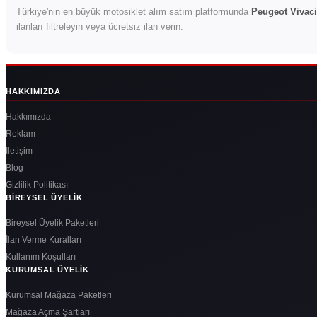
Türkiye'nin en büyük motosiklet alım satım platformunda
Peugeot Vivaci
ilanları filtreleyin veya ücretsiz ilan verin.
HAKKIMIZDA
Hakkımızda
Reklam
İletişim
Blog
Gizlilik Politikası
BIREYSEL ÜYELIK
Bireysel Üyelik Paketleri
İlan Verme Kuralları
Kullanım Koşulları
KURUMSAL ÜYELIK
Kurumsal Mağaza Paketleri
Mağaza Açma Şartları