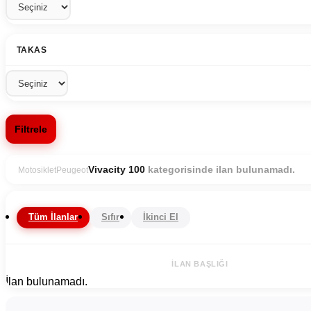
TAKAS
Filtrele
kategorisinde ilan bulunamadı.
Vivacity 100
Motosiklet
Peugeot
Tüm İlanlar
Sıfır
İkinci El
İLAN BAŞLIĞI
İlan bulunamadı.