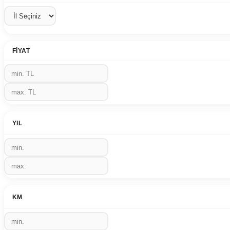
FIYAT
YIL
KM