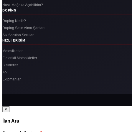
Nasıl Mağaza Açabilirim?
DOPING
Doping Nedir?
Doping Satın Alma Şartları
Sık Sorulan Sorular
HIZLI ERIŞIM
Motosikletler
Elektrikli Motosikletler
Bisikletler
Atv
Ekipmanlar
×
İlan Ara