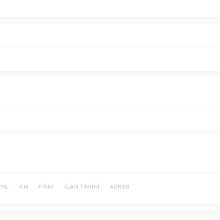
YIL
KM
FIYAT
İLAN TARIHI
ADRES