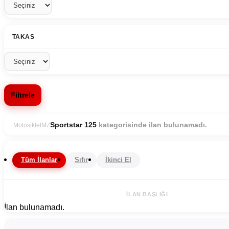
TAKAS
Filtrele
kategorisinde ilan bulunamadı.
Sportstar 125
Motosiklet
MZ
Tüm İlanlar
Sıfır
İkinci El
İLAN BAŞLIĞI
İlan bulunamadı.