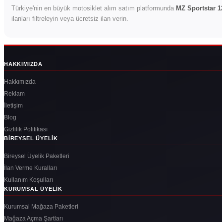
Türkiye'nin en büyük motosiklet alım satım platformunda
MZ Sportstar 1
ilanları filtreleyin veya ücretsiz ilan verin.
HAKKIMIZDA
Hakkımızda
Reklam
İletişim
Blog
Gizlilik Politikası
BIREYSEL ÜYELIK
Bireysel Üyelik Paketleri
İlan Verme Kuralları
Kullanım Koşulları
KURUMSAL ÜYELIK
Kurumsal Mağaza Paketleri
Mağaza Açma Şartları