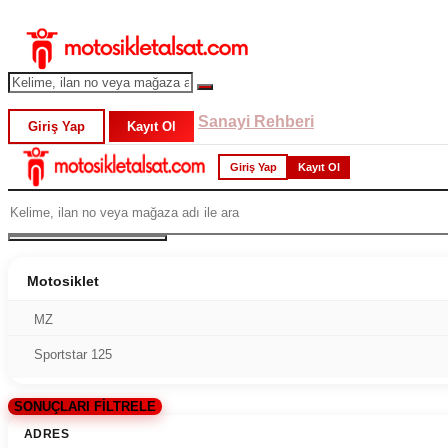
Sanayi Rehberi
Giriş Yap
Kayıt Ol
Giriş Yap
Kayıt Ol
Motosiklet
MZ
Sportstar 125
SONUÇLARI FİLTRELE
ADRES