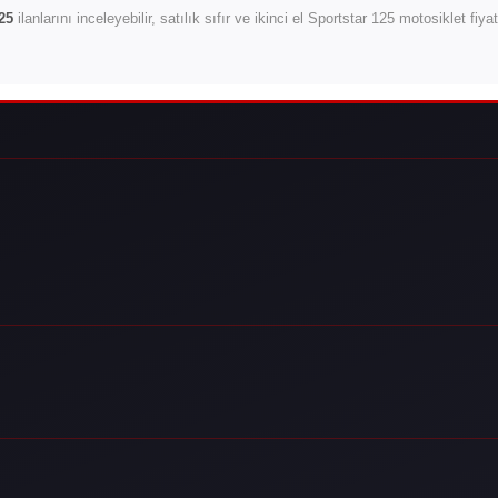
25
ilanlarını inceleyebilir, satılık sıfır ve ikinci el Sportstar 125 motosiklet fiy