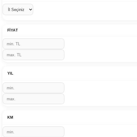
FIYAT
YIL
KM