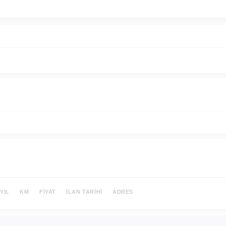
YIL
KM
FIYAT
İLAN TARIHI
ADRES