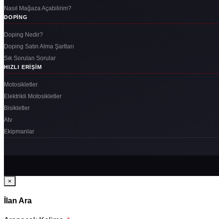
Nasıl Mağaza Açabilirim?
DOPING
Doping Nedir?
Doping Satın Alma Şartları
Sık Sorulan Sorular
HIZLI ERIŞIM
Motosikletler
Elektrikli Motosikletler
Bisikletler
Atv
Ekipmanlar
×
İlan Ara