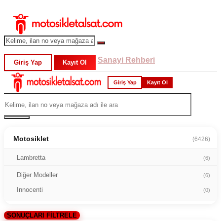
Sanayi Rehberi
Giriş Yap
Kayıt Ol
Giriş Yap
Kayıt Ol
Motosiklet
(6426)
Lambretta
(6)
Diğer Modeller
(6)
Innocenti
(0)
SONUÇLARI FİLTRELE