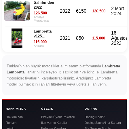
Sahibinden
2022
2 Mart
2022
6150
126.500
126.500
2024
Antalya
Muratpaşa
Lambretta
16
v125
2021
850
Ağustos
115.000
Special
115.000
2023
Ankara
Türkiye'nin en büyük motosiklet alım satım platformunda
Lambretta
Lambretta
ilanlarını inceleyebilir, satılık sıfır ve ikinci el Lambretta
motosiklet fiyatlarını karşılaştırabilirsiniz. Aradığınız Lambretta
modeli bulmak için ilanları filtreleyin veya ücretsiz ilan verin.
HAKKIMIZDA
ÜYELIK
DOPING
Hakkımızda
Bireysel Üyelik Paketleri
Doping Nedir?
Reklam
İlan Verme Kuralları
Doping Satın Alma Şartları
İletişim
Kullanım Koşulları
Sık Sorulan Sorular