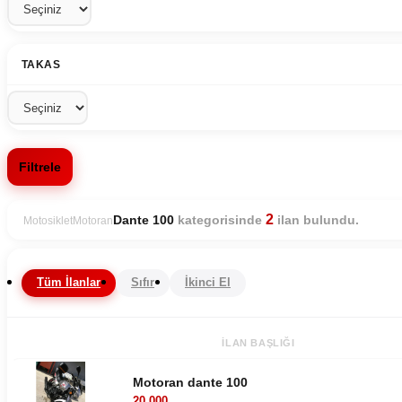
TAKAS
Filtrele
2
kategorisinde
ilan bulundu.
Dante 100
Motosiklet
Motoran
Tüm İlanlar
Sıfır
İkinci El
İLAN BAŞLIĞI
Motoran dante 100
20.000