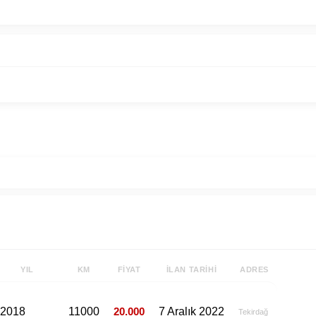
YIL
KM
FIYAT
İLAN TARIHI
ADRES
2018
11000
20.000
7 Aralık 2022
Tekirdağ