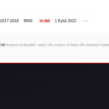
2017-2018
9500
15.000
1 Eylül 2022
İzmir
 100
ilanlarını inceleyebilir, satılık sıfır ve ikinci el Dante 100 motosiklet fiyat