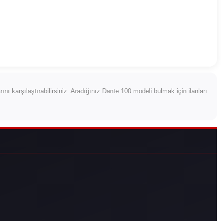
larını karşılaştırabilirsiniz. Aradığınız Dante 100 modeli bulmak için ilanları