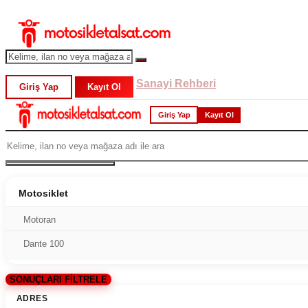
Sanayi Rehberi
Giriş Yap
Kayıt Ol
Giriş Yap
Kayıt Ol
Motosiklet
Motoran
Dante 100
SONUÇLARI FİLTRELE
ADRES