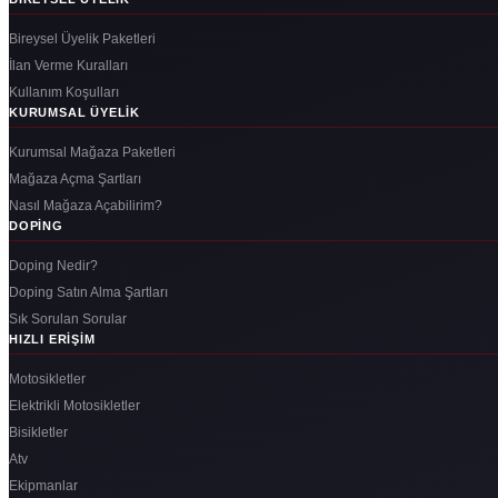
Bireysel Üyelik Paketleri
İlan Verme Kuralları
Kullanım Koşulları
KURUMSAL ÜYELIK
Kurumsal Mağaza Paketleri
Mağaza Açma Şartları
Nasıl Mağaza Açabilirim?
DOPING
Doping Nedir?
Doping Satın Alma Şartları
Sık Sorulan Sorular
HIZLI ERIŞIM
Motosikletler
Elektrikli Motosikletler
Bisikletler
Atv
Ekipmanlar