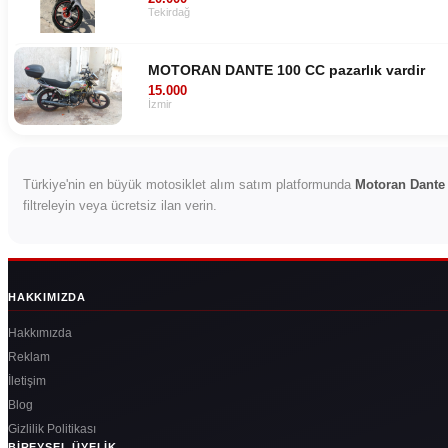
Tekirdağ
MOTORAN DANTE 100 CC pazarlık vardir
15.000
İzmir
Türkiye'nin en büyük motosiklet alım satım platformunda
Motoran Dante
filtreleyin veya ücretsiz ilan verin.
HAKKIMIZDA
Hakkımızda
Reklam
İletişim
Blog
Gizlilik Politikası
BIREYSEL ÜYELIK