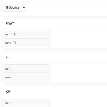
FIYAT
YIL
KM