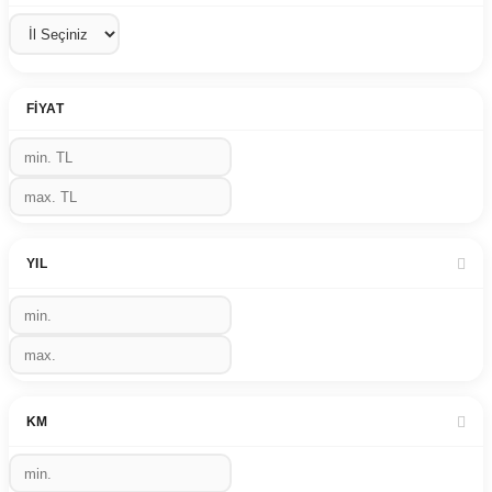
FIYAT
YIL
KM