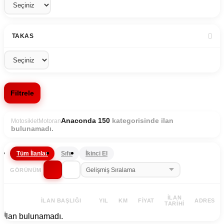
TAKAS
Filtrele
kategorisinde ilan
Anaconda 150
Motosiklet
Motoran
bulunamadı.
Tüm İlanlar
Sıfır
İkinci El
GÖRÜNÜM
İLAN
İLAN BAŞLIĞI
YIL
KM
FIYAT
ADRES
TARIHI
İlan bulunamadı.