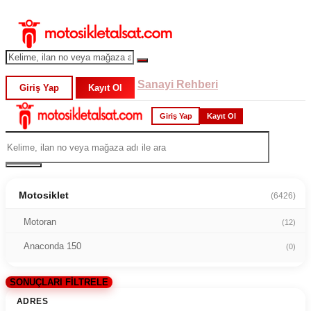
Sanayi Rehberi
Giriş Yap
Kayıt Ol
Giriş Yap
Kayıt Ol
Motosiklet
(6426)
Motoran
(12)
Anaconda 150
(0)
SONUÇLARI FİLTRELE
ADRES