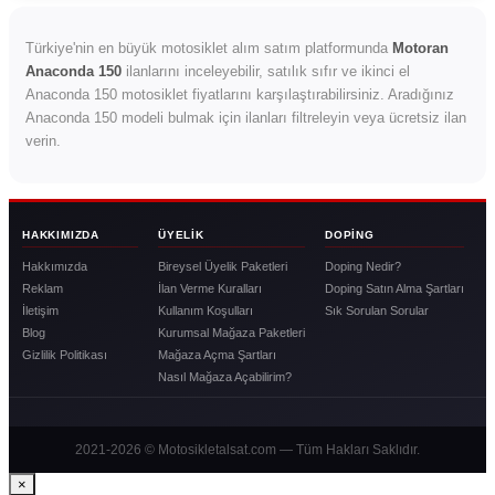
Türkiye'nin en büyük motosiklet alım satım platformunda
Motoran
Anaconda 150
ilanlarını inceleyebilir, satılık sıfır ve ikinci el
Anaconda 150 motosiklet fiyatlarını karşılaştırabilirsiniz. Aradığınız
Anaconda 150 modeli bulmak için ilanları filtreleyin veya ücretsiz ilan
verin.
HAKKIMIZDA
ÜYELIK
DOPING
Hakkımızda
Bireysel Üyelik Paketleri
Doping Nedir?
Reklam
İlan Verme Kuralları
Doping Satın Alma Şartları
İletişim
Kullanım Koşulları
Sık Sorulan Sorular
Blog
Kurumsal Mağaza Paketleri
Gizlilik Politikası
Mağaza Açma Şartları
Nasıl Mağaza Açabilirim?
2021-2026 © Motosikletalsat.com — Tüm Hakları Saklıdır.
×