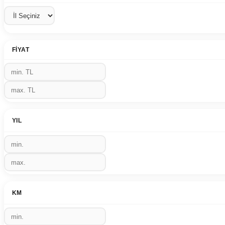
FIYAT
YIL
KM