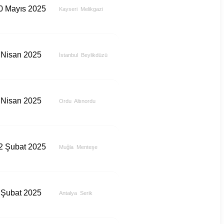
0 Mayıs 2025
Kayseri
Melikgazi
 Nisan 2025
İstanbul
Beylikdüzü
 Nisan 2025
Ordu
Altınordu
2 Şubat 2025
Muğla
Menteşe
 Şubat 2025
Antalya
Serik