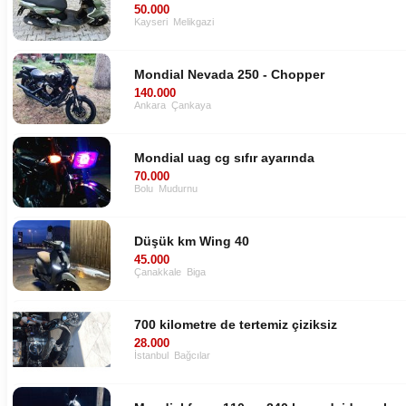
50.000
Kayseri
Melikgazi
Mondial Nevada 250 - Chopper
140.000
Ankara
Çankaya
Mondial uag cg sıfır ayarında
70.000
Bolu
Mudurnu
Düşük km Wing 40
45.000
Çanakkale
Biga
700 kilometre de tertemiz çiziksiz
28.000
İstanbul
Bağcılar