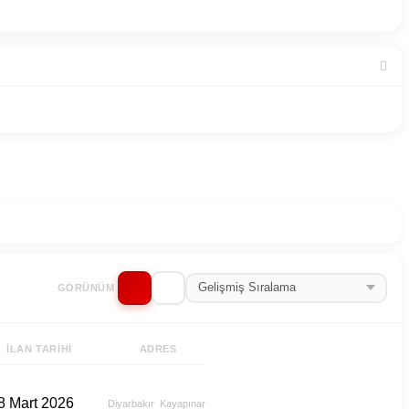
GÖRÜNÜM
İLAN TARIHI
ADRES
8 Mart 2026
Diyarbakır
Kayapınar