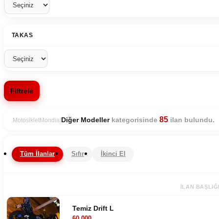
TAKAS
Filtrele
85
kategorisinde
ilan bulundu.
Diğer Modeller
Motosiklet
Mondial
Tüm İlanlar
Sıfır
İkinci El
İLAN BAŞLIĞ
Temiz Drift L
60.000