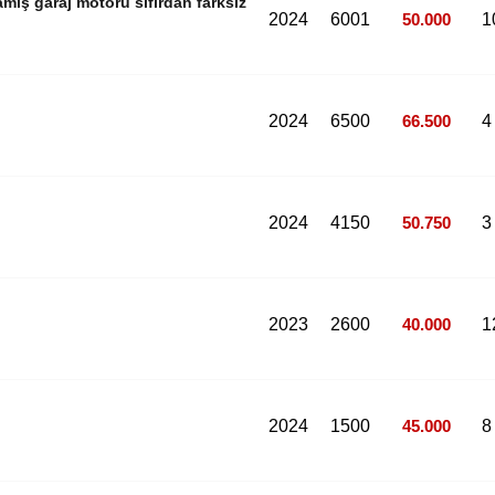
ış garaj motoru sıfırdan farksız
2024
6001
50.000
1
2024
6500
66.500
4
2024
4150
50.750
3
2023
2600
40.000
1
2024
1500
45.000
8