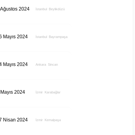
 Ağustos 2024
İstanbul
Beylikdüzü
6 Mayıs 2024
İstanbul
Bayrampaşa
4 Mayıs 2024
Ankara
Sincan
 Mayıs 2024
İzmir
Karabağlar
7 Nisan 2024
İzmir
Kemalpaşa