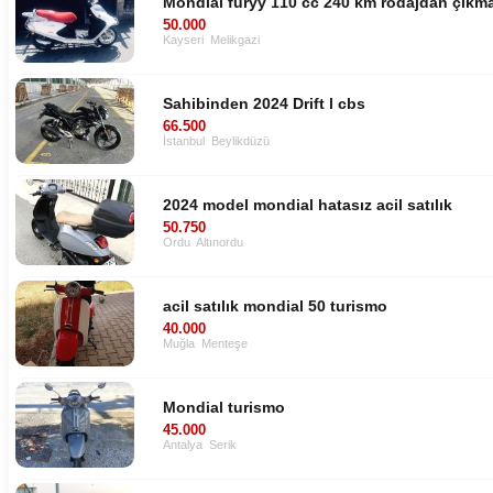
Mondial furyy 110 cc 240 km rodajdan çıkmam
50.000
Kayseri
Melikgazi
Sahibinden 2024 Drift l cbs
66.500
İstanbul
Beylikdüzü
2024 model mondial hatasız acil satılık
50.750
Ordu
Altınordu
acil satılık mondial 50 turismo
40.000
Muğla
Menteşe
Mondial turismo
45.000
Antalya
Serik