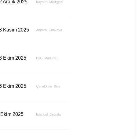
2 Aralık 2025
Kayseri
Melikgazi
8 Kasım 2025
Ankara
Çankaya
3 Ekim 2025
Bolu
Mudurnu
6 Ekim 2025
Çanakkale
Biga
 Ekim 2025
İstanbul
Bağcılar