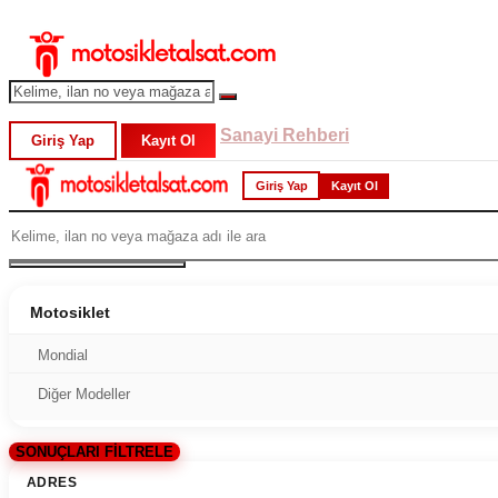
Sanayi Rehberi
Giriş Yap
Kayıt Ol
Giriş Yap
Kayıt Ol
Motosiklet
Mondial
Diğer Modeller
SONUÇLARI FİLTRELE
ADRES