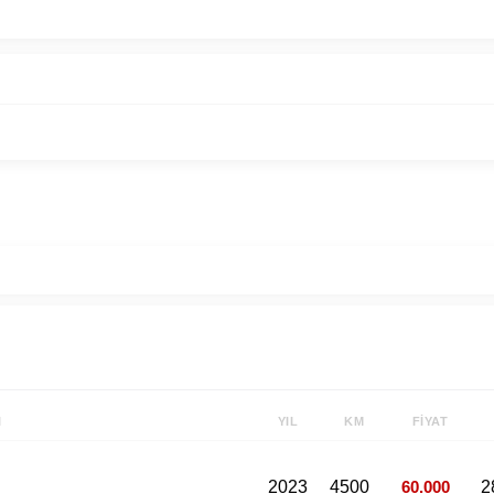
I
YIL
KM
FIYAT
2023
4500
60.000
2