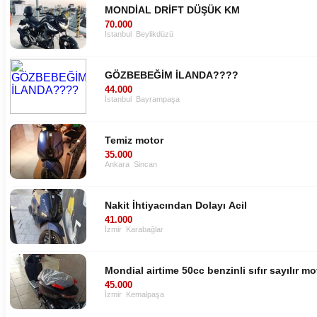
MONDİAL DRİFT DÜŞÜK KM
70.000
İstanbul
Beylikdüzü
GÖZBEBEĞİM İLANDA????
44.000
İstanbul
Bayrampaşa
Temiz motor
35.000
Ankara
Sincan
Nakit İhtiyacından Dolayı Acil
41.000
İzmir
Karabağlar
Mondial airtime 50cc benzinli sıfır sayılır m
45.000
İzmir
Kemalpaşa