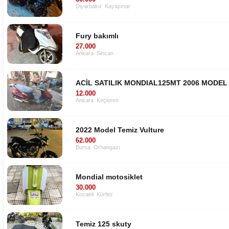
Diyarbakır
Kayapınar
Fury bakımlı
27.000
Ankara
Sincan
ACİL SATILIK MONDIAL125MT 2006 MODEL
12.000
Ankara
Keçiören
2022 Model Temiz Vulture
62.000
Bursa
Orhangazi
Mondial motosiklet
30.000
Kocaeli
Körfez
Temiz 125 skuty