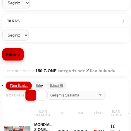
TAKAS
Filtrele
2
kategorisinde
ilan bulundu.
150 Z-ONE
Motosiklet
Mondial
Tüm İlanlar
Sıfır
İkinci El
GÖRÜNÜM
İLAN
İLAN
YIL
KM
FIYAT
A
BAŞLIĞI
TARIHI
MONDİAL
16
Z-ONE