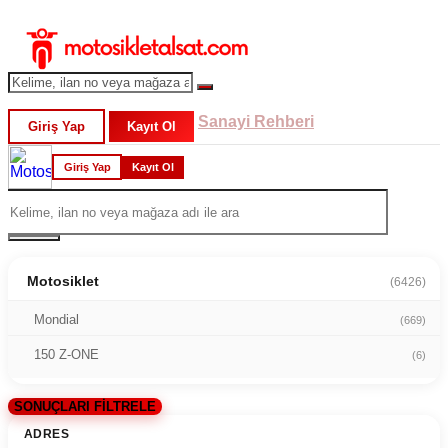
Sanayi Rehberi
Giriş Yap
Kayıt Ol
Giriş Yap
Kayıt Ol
Motosiklet
(6426)
Mondial
(669)
150 Z-ONE
(6)
SONUÇLARI FİLTRELE
ADRES