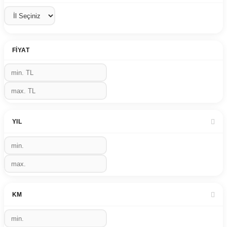
FIYAT
YIL
KM